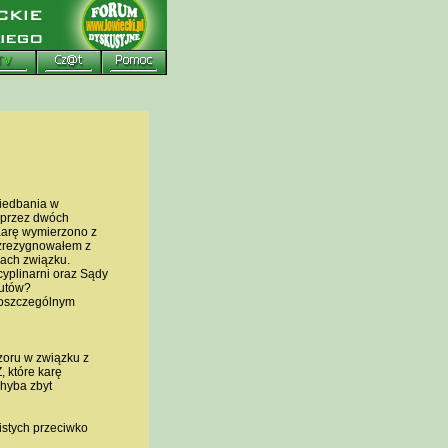
iedbania w
 przez dwóch
Karę wymierzono z
 zrezygnowałem z
gach związku.
cyplinarni oraz Sądy
zutów?
poszczególnym
zoru w związku z
 które karę
hyba zbyt
istych przeciwko