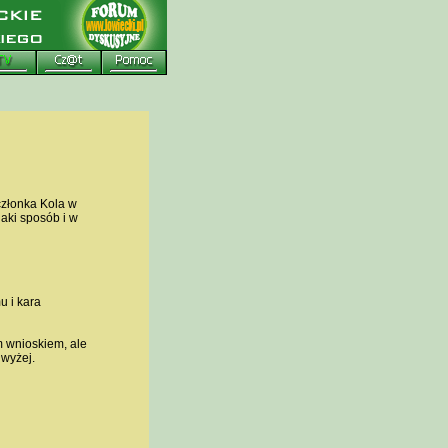
złonka Kola w
jaki sposób i w
u i kara
m wnioskiem, ale
 wyżej.