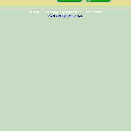
|
|
Szukaj
Ochrona prywatności
Webmaster
P&H Limited Sp. z o.o.