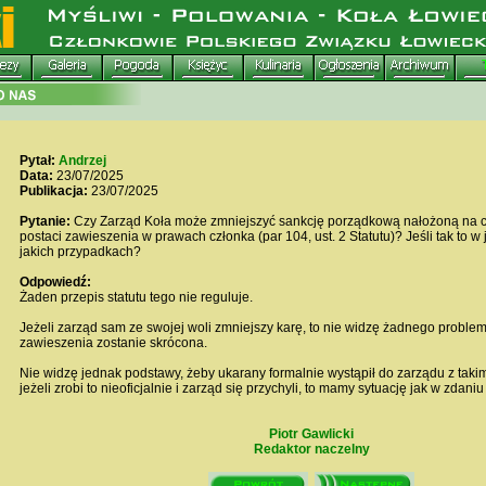
Pytał:
Andrzej
Data:
23/07/2025
Publikacja:
23/07/2025
Pytanie:
Czy Zarząd Koła może zmniejszyć sankcję porządkową nałożoną na c
postaci zawieszenia w prawach członka (par 104, ust. 2 Statutu)? Jeśli tak to w 
jakich przypadkach?
Odpowiedź:
Żaden przepis statutu tego nie reguluje.
Jeżeli zarząd sam ze swojej woli zmniejszy karę, to nie widzę żadnego problem
zawieszenia zostanie skrócona.
Nie widzę jednak podstawy, żeby ukarany formalnie wystąpił do zarządu z taki
jeżeli zrobi to nieoficjalnie i zarząd się przychyli, to mamy sytuację jak w zdaniu
Piotr Gawlicki
Redaktor naczelny