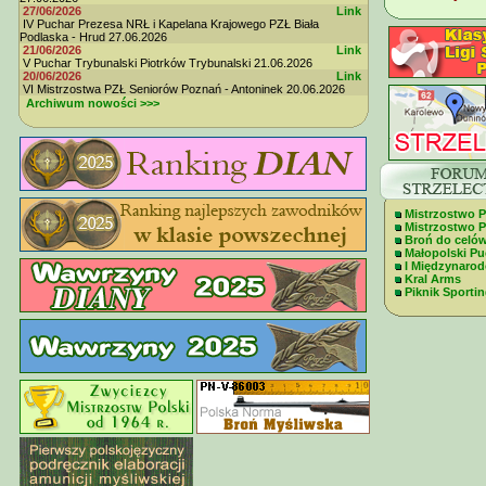
27/06/2026
Link
IV Puchar Prezesa NRŁ i Kapelana Krajowego PZŁ Biała
Podlaska - Hrud 27.06.2026
21/06/2026
Link
V Puchar Trybunalski Piotrków Trybunalski 21.06.2026
20/06/2026
Link
VI Mistrzostwa PZŁ Seniorów Poznań - Antoninek 20.06.2026
Archiwum nowości >>>
Mistrzostwo P
Mistrzostwo Po
Broń do celó
Małopolski Pu
I Międzynaro
Kral Arms
Piknik Sportin