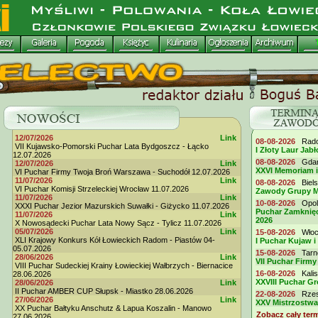
12/07/2026
Link
08-08-2026
Radom
VII Kujawsko-Pomorski Puchar Lata Bydgoszcz - Łącko
I Złoty Laur Jabł
12.07.2026
08-08-2026
Gdańs
12/07/2026
Link
XXVI Memoriam 
VI Puchar Firmy Twoja Broń Warszawa - Suchodół 12.07.2026
11/07/2026
Link
08-08-2026
Biels
VI Puchar Komisji Strzeleckiej Wrocław 11.07.2026
Zawody Grupy M
11/07/2026
Link
10-08-2026
Opole
XXXI Puchar Jezior Mazurskich Suwałki - Giżycko 11.07.2026
Puchar Zamknięc
11/07/2026
Link
2026
X Nowosądecki Puchar Lata Nowy Sącz - Tylicz 11.07.2026
05/07/2026
Link
15-08-2026
Włocł
XLI Krajowy Konkurs Kół Łowieckich Radom - Piastów 04-
I Puchar Kujaw i
05.07.2026
15-08-2026
Tarno
28/06/2026
Link
VII Puchar Fir
VIII Puchar Sudeckiej Krainy Łowieckiej Wałbrzych - Biernacice
16-08-2026
Kalis
28.06.2026
XXVIII Puchar G
28/06/2026
Link
II Puchar AMBER CUP Słupsk - Miastko 28.06.2026
22-08-2026
Rzesz
27/06/2026
Link
XXV Mistrzostwa
XX Puchar Bałtyku Anschutz & Lapua Koszalin - Manowo
Zobacz cały ter
27.06.2026