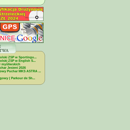
olski ZSP w Sportingu...
lski ZSP w English S...
w myśliwskich
char Jesieni 2026
dowy Puchar MKS ASTRA ...
gowy ( Parkour de Sh...