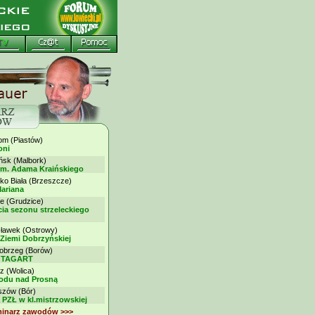
 (Piastów)
oni
k (Malbork)
im. Adama Kraińskiego
ko Biała (Brzeszcze)
ariana
 (Grudzice)
ia sezonu strzeleckiego
awek (Ostrowy)
 Ziemi Dobrzyńskiej
brzeg (Borów)
my TAGART
z (Wolica)
rodu nad Prosną
ów (Bór)
 PZŁ w kl.mistrzowskiej
minarz zawodów >>>