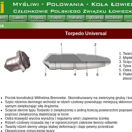
Torpedo Universal
Tward
Miękk
Ścięc
Tylne
Ostra
Plate
płasz
Pocisk konstrukcji Wilhelma Brenneke. Skonstruowany na zwierzynę grubą i tus
Szpic rdzenia dennego wchodzi w rdzeń czołowy powodując mniejszą skłonnoś
samym zwiększając siłę drążenia.
Ścięcie denne typu Torpedo o zwiększonej o jedną trzecią powierzchni poprawi
poprzez zwiększoną stabilizację w locie.
Ostra krawędź wycina wyraźny i regularny wlot i zapewnia ścinkę.
Rdzeń czołowy rozpada się i w ograniczonym zakresie tworzy odłamki.
Twardy rdzeń denny ulega słabej deformacji i daje pewny przestrzał.
Ograniczone zniszczenie tuszy.