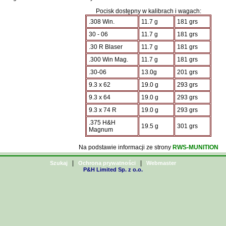
Pocisk dostępny w kalibrach i wagach:
.308 Win.
11.7 g
181 grs
30 - 06
11.7 g
181 grs
.30 R Blaser
11.7 g
181 grs
.300 Win Mag.
11.7 g
181 grs
.30-06
13.0g
201 grs
9.3 x 62
19.0 g
293 grs
9.3 x 64
19.0 g
293 grs
9.3 x 74 R
19.0 g
293 grs
.375 H&H
19.5 g
301 grs
Magnum
Na podstawie informacji ze strony
RWS-MUNITION
|
|
Szukaj
Ochrona prywatności
Webmaster
P&H Limited Sp. z o.o.