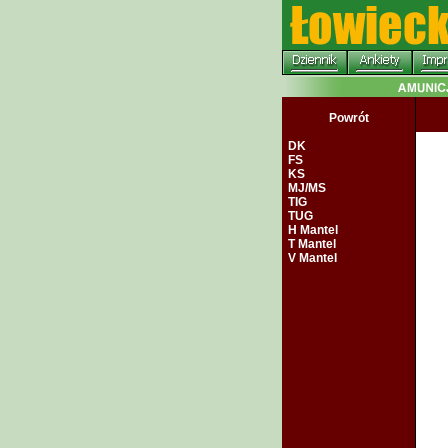
Powrót
DK
FS
KS
MJ/MS
TIG
TUG
H Mantel
T Mantel
V Mantel