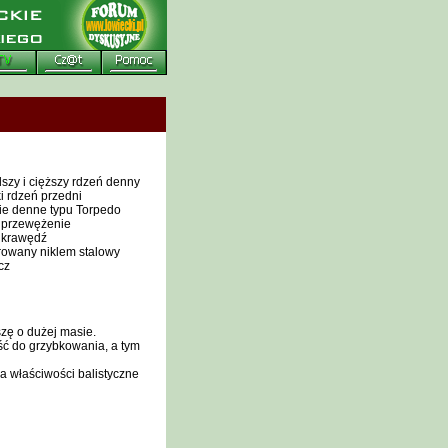
szy i cięższy rdzeń denny
i rdzeń przedni
ie denne typu Torpedo
 przewężenie
 krawędź
rowany niklem stalowy
cz
zę o dużej masie.
ć do grzybkowania, a tym
a właściwości balistyczne