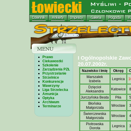
Prawo
I Ogólnopolskie Zaw
Ciekawostki
20.07.2002r.
Szkolenie
Zarządzenia PZŁ
Nazwisko i Imię
Okręg
Przystrzelanie
Marszałek
Strzelnice
Legnica
1
Izabela
Konkurencje
Wawrzyny
Dzięcioł
Katowice
Liga Strzelecka
Aleksandra
Amunicja
Jurczyńska Beata
Piła
Optyka
Archiwum
Błońska
Wrocław
Terminarze
Małgorzata
Świerczewska
Wrocław
Małgorzata
Piotrowska
Legnica
Dorota