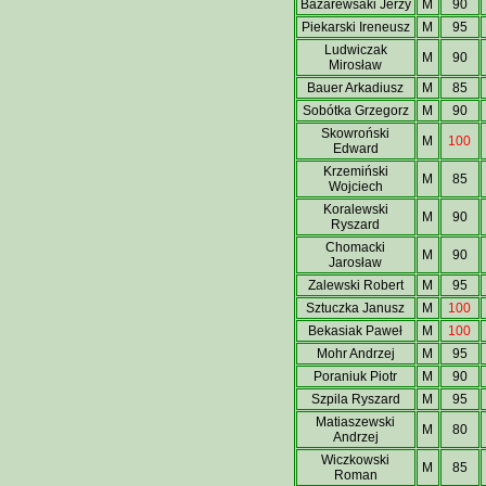
Bazarewsaki Jerzy
M
90
Piekarski Ireneusz
M
95
Ludwiczak
M
90
Mirosław
Bauer Arkadiusz
M
85
Sobótka Grzegorz
M
90
Skowroński
M
100
Edward
Krzemiński
M
85
Wojciech
Koralewski
M
90
Ryszard
Chomacki
M
90
Jarosław
Zalewski Robert
M
95
Sztuczka Janusz
M
100
Bekasiak Paweł
M
100
Mohr Andrzej
M
95
Poraniuk Piotr
M
90
Szpila Ryszard
M
95
Matiaszewski
M
80
Andrzej
Wiczkowski
M
85
Roman