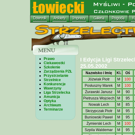
Prawo
I Edycja Ligi Strzele
Ciekawostki
25.05.2002
Szkolenie
Zarządzenia PZŁ
Nazwisko i Imię
Kl.
Oś
Przystrzelanie
Jóżwiak Piotr
M
100
Strzelnice
Konkurencje
Posłuszny Marek
M
100
Wawrzyny
Żurawski Janusz
M
90
Liga Strzelecka
Amunicja
Pietrusza Wojciech
M
95
Optyka
Nowak Lech
M
85
Archiwum
Terminarze
Skrzypczak Piotr
M
95
Buniowski Paweł
M
95
Żymierski Lech
M
100
Szpila Waldemar
M
95