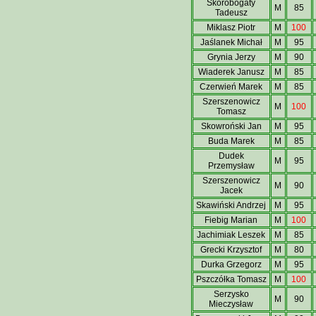
Skorobogaty
M
85
Tadeusz
Miklasz Piotr
M
100
Jaślanek Michał
M
95
Grynia Jerzy
M
90
Wiaderek Janusz
M
85
Czerwień Marek
M
85
Szerszenowicz
M
100
Tomasz
Skowroński Jan
M
95
Buda Marek
M
85
Dudek
M
95
Przemysław
Szerszenowicz
M
90
Jacek
Skawiński Andrzej
M
95
Fiebig Marian
M
100
Jachimiak Leszek
M
85
Grecki Krzysztof
M
80
Durka Grzegorz
M
95
Pszczółka Tomasz
M
100
Serzysko
M
90
Mieczysław