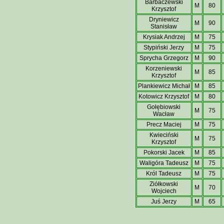
Barbaczewski
M
80
Krzysztof
Dryniewicz
M
90
Stanisław
Krysiak Andrzej
M
75
Stypiński Jerzy
M
75
Sprycha Grzegorz
M
90
Korzeniewski
M
85
Krzysztof
Plankiewicz Michał
M
85
Kotowicz Krzysztof
M
80
Gołębiowski
M
75
Wacław
Precz Maciej
M
75
Kwieciński
M
75
Krzysztof
Pokorski Jacek
M
85
Waligóra Tadeusz
M
75
Król Tadeusz
M
75
Ziółkowski
M
70
Wojciech
Juś Jerzy
M
65