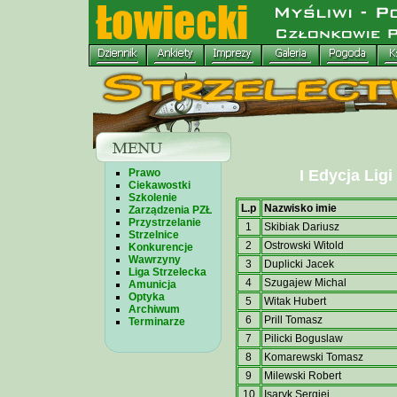
Prawo
I Edycja Ligi
Ciekawostki
Szkolenie
L.p
Nazwisko imie
Zarządzenia PZŁ
Przystrzelanie
1
Skibiak Dariusz
Strzelnice
2
Ostrowski Witold
Konkurencje
Wawrzyny
3
Duplicki Jacek
Liga Strzelecka
4
Szugajew Michal
Amunicja
Optyka
5
Witak Hubert
Archiwum
6
Prill Tomasz
Terminarze
7
Pilicki Boguslaw
8
Komarewski Tomasz
9
Milewski Robert
10
Isaryk Sergiej