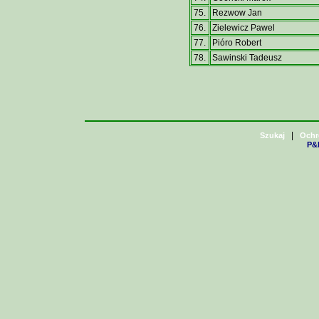
75.
Rezwow Jan
76.
Zielewicz Pawel
77.
Pióro Robert
78.
Sawinski Tadeusz
|
Szukaj
Ochr
P&H