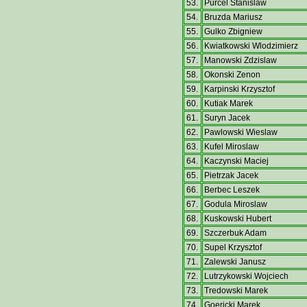
53.
Purcel Stanislaw
54.
Bruzda Mariusz
55.
Gulko Zbigniew
56.
Kwiatkowski Wlodzimierz
57.
Manowski Zdzislaw
58.
Okonski Zenon
59.
Karpinski Krzysztof
60.
Kutiak Marek
61.
Suryn Jacek
62.
Pawlowski Wieslaw
63.
Kufel Miroslaw
64.
Kaczynski Maciej
65.
Pietrzak Jacek
66.
Berbec Leszek
67.
Godula Miroslaw
68.
Kuskowski Hubert
69.
Szczerbuk Adam
70.
Supel Krzysztof
71.
Zalewski Janusz
72.
Lutrzykowski Wojciech
73.
Tredowski Marek
74.
Goericki Marek