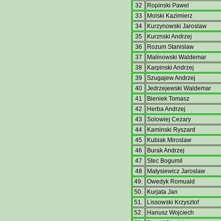
32
Ropinski Pawel
33
Molski Kazimierz
34
Kurzynowski Jaroslaw
35
Kurznski Andrzej
36
Rozum Stanislaw
37
Malinowski Waldemar
38
Karpinski Andrzej
39
Szugajew Andrzej
40
Jedrzejewski Waldemar
41
Bieniek Tomasz
42
Herba Andrzej
43
Solowiej Cezary
44
Kaminski Ryszard
45
Kubiak Miroslaw
46
Burak Andrzej
47
Stec Bogumil
48
Matysiewicz Jaroslaw
49.
Owedyk Romuald
50.
Kurjata Jan
51.
Lissowski Krzysztof
52.
Hanusz Wojciech