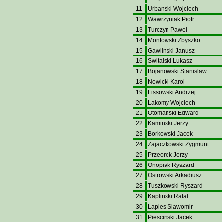
11
Urbanski Wojciech
12
Wawrzyniak Piotr
13
Turczyn Pawel
14
Montowski Zbyszko
15
Gawlinski Janusz
16
Switalski Lukasz
17
Bojanowski Stanislaw
18
Nowicki Karol
19
Lissowski Andrzej
20
Lakomy Wojciech
21
Otomanski Edward
22
Kaminski Jerzy
23
Borkowski Jacek
24
Zajaczkowski Zygmunt
25
Przeorek Jerzy
26
Onopiak Ryszard
27
Ostrowski Arkadiusz
28
Tuszkowski Ryszard
29
Kaplinski Rafal
30
Lapies Slawomir
31
Piescinski Jacek