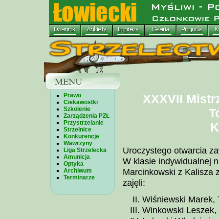
Prawo
XXXVII Mistr
Ciekawostki
Szkolenie
T
Zarządzenia PZŁ
Przystrzelanie
K
Strzelnice
Konkurencje
Wawrzyny
Uroczystego otwarcia z
Liga Strzelecka
Amunicja
W klasie indywidualnej 
Optyka
Marcinkowski z Kalisza 
Archiwum
Terminarze
zajęli:
Wiśniewski Marek, 
Winkowski Leszek,