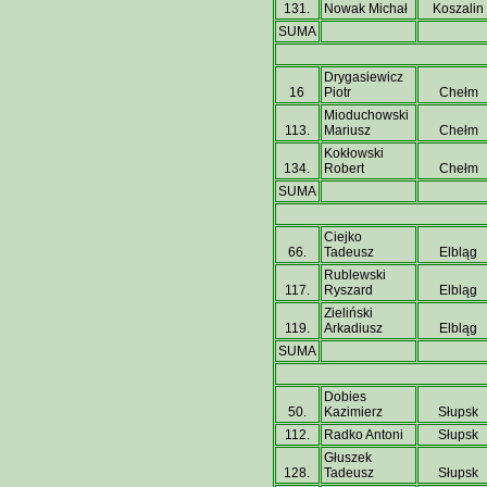
131.
Nowak Michał
Koszalin
SUMA
Drygasiewicz
16
Piotr
Chełm
Mioduchowski
113.
Mariusz
Chełm
Kokłowski
134.
Robert
Chełm
SUMA
Ciejko
66.
Tadeusz
Elbląg
Rublewski
117.
Ryszard
Elbląg
Zieliński
119.
Arkadiusz
Elbląg
SUMA
Dobies
50.
Kazimierz
Słupsk
112.
Radko Antoni
Słupsk
Głuszek
128.
Tadeusz
Słupsk