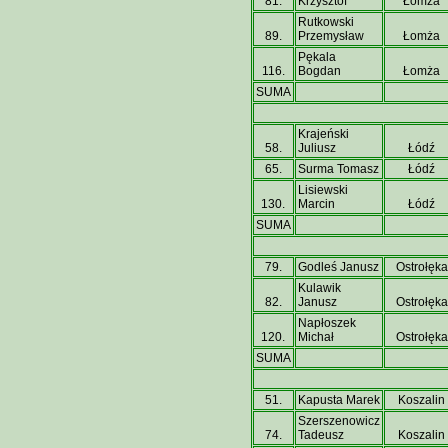
81.
Krzysztof
Łomża
Rutkowski
89.
Przemysław
Łomża
Pękala
116.
Bogdan
Łomża
SUMA
Krajeński
58.
Juliusz
Łódź
65.
Surma Tomasz
Łódź
Lisiewski
130.
Marcin
Łódź
SUMA
79.
Godleś Janusz
Ostrołęka
Kulawik
82.
Janusz
Ostrołęka
Napłoszek
120.
Michał
Ostrołęka
SUMA
51.
Kapusta Marek
Koszalin
Szerszenowicz
74.
Tadeusz
Koszalin