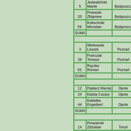
Jedwabiński
5
Marek
Bydgoszc
Pniewski
20
Zbigniew
Bydgoszc
Kokocinski
59.
Mirosław
Bydgoszc
SUMA
Winkowski
3
Leszek
Poznań
Franczak
26
Tomasz
Poznań
Rączka
55.
Roman
Poznań
SUMA
12
Pypłacz Maciej
Opole
24
Kaleta Cezary
Opole
Kukiełka
44
Engelbert
Opole
SUMA
Prowancki
14
Zdzisław
Toruń