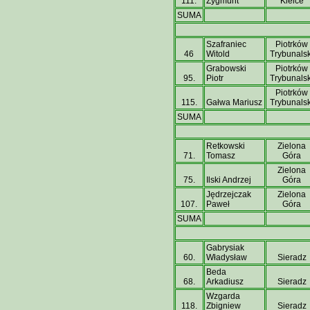
111.
Zygmunt
Kielce
SUMA
Szafraniec
Piotrków
46
Witold
Trybunalsk
Grabowski
Piotrków
95.
Piotr
Trybunalsk
Piotrków
115.
Gałwa Mariusz
Trybunalsk
SUMA
Retkowski
Zielona
71.
Tomasz
Góra
Zielona
75.
Ilski Andrzej
Góra
Jędrzejczak
Zielona
107.
Paweł
Góra
SUMA
Gabrysiak
60.
Władysław
Sieradz
Beda
68.
Arkadiusz
Sieradz
Wzgarda
118.
Zbigniew
Sieradz