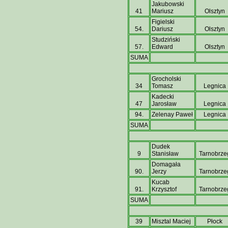
Jakubowski
41
Mariusz
Olsztyn
Figielski
54.
Dariusz
Olsztyn
Studziński
57.
Edward
Olsztyn
SUMA
Grocholski
34
Tomasz
Legnica
Kadecki
47
Jarosław
Legnica
94.
Zelenay Paweł
Legnica
SUMA
Dudek
9
Stanisław
Tarnobrze
Domagała
90.
Jerzy
Tarnobrze
Kucab
91.
Krzysztof
Tarnobrze
SUMA
39
Misztal Maciej
Płock