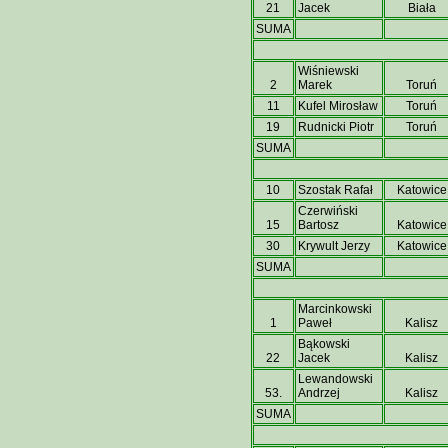
21
Jacek
Biała
SUMA
Wiśniewski
2
Marek
Toruń
11
Kufel Mirosław
Toruń
19
Rudnicki Piotr
Toruń
SUMA
10
Szostak Rafał
Katowice
Czerwiński
15
Bartosz
Katowice
30
Krywult Jerzy
Katowice
SUMA
Marcinkowski
1
Paweł
Kalisz
Bąkowski
22
Jacek
Kalisz
Lewandowski
53.
Andrzej
Kalisz
SUMA