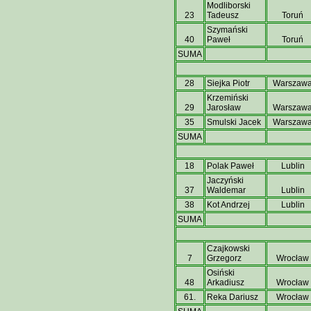
Modliborski
23
Tadeusz
Toruń
Szymański
40
Paweł
Toruń
SUMA
28
Siejka Piotr
Warszaw
Krzemiński
29
Jarosław
Warszaw
35
Smulski Jacek
Warszaw
SUMA
18
Polak Paweł
Lublin
Jaczyński
37
Waldemar
Lublin
38
Kot Andrzej
Lublin
SUMA
Czajkowski
7
Grzegorz
Wrocław
Osiński
48
Arkadiusz
Wrocław
61.
Reka Dariusz
Wrocław