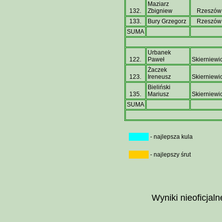
Maziarz
132.
Zbigniew
Rzeszów
133.
Bury Grzegorz
Rzeszów
SUMA
Urbanek
122.
Paweł
Skierniewi
Żaczek
123.
Ireneusz
Skierniewi
Bieliński
135.
Mariusz
Skierniewi
SUMA
- najlepsza kula
- najlepszy śrut
Wyniki nieoficjaln