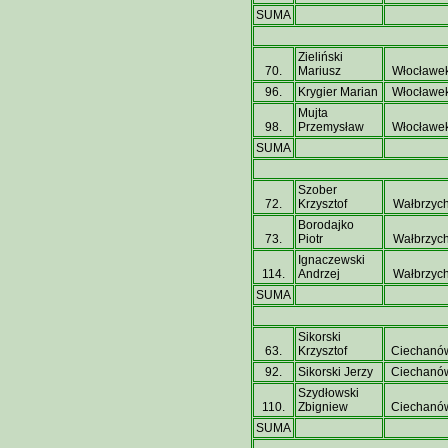
SUMA
Zieliński
70.
Mariusz
Włocławe
96.
Krygier Marian
Włocławe
Mujta
98.
Przemysław
Włocławe
SUMA
Szober
72.
Krzysztof
Wałbrzyc
Borodajko
73.
Piotr
Wałbrzyc
Ignaczewski
114.
Andrzej
Wałbrzyc
SUMA
Sikorski
63.
Krzysztof
Ciechanó
92.
Sikorski Jerzy
Ciechanó
Szydłowski
110.
Zbigniew
Ciechanó
SUMA