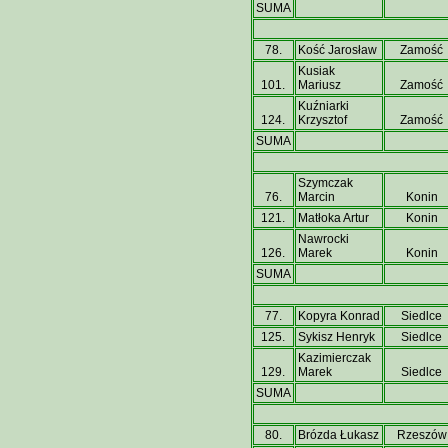
SUMA
78.
Kość Jarosław
Zamość
Kusiak
101.
Mariusz
Zamość
Kuźniarki
124.
Krzysztof
Zamość
SUMA
Szymczak
76.
Marcin
Konin
121.
Matłoka Artur
Konin
Nawrocki
126.
Marek
Konin
SUMA
77.
Kopyra Konrad
Siedlce
125.
Sykisz Henryk
Siedlce
Kazimierczak
129.
Marek
Siedlce
SUMA
80.
Brózda Łukasz
Rzeszów