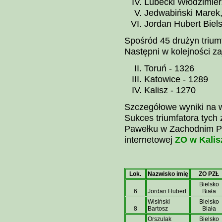
Lubecki Włodzimier
Jedwabiński Marek,
Jordan Hubert Biels
Spośród 45 drużyn trium
Następni w kolejności za
Toruń - 1326
Katowice - 1289
Kalisz - 1270
Szczegółowe wyniki na 
Sukces triumfatora tych
Pawełku w Zachodnim Po
internetowej
ZO w Kalis
Lok.
Nazwisko imię
ZO PZŁ
Bielsko
6
Jordan Hubert
Biała
Wisiński
Bielsko
8
Bartosz
Biała
Orszulak
Bielsko