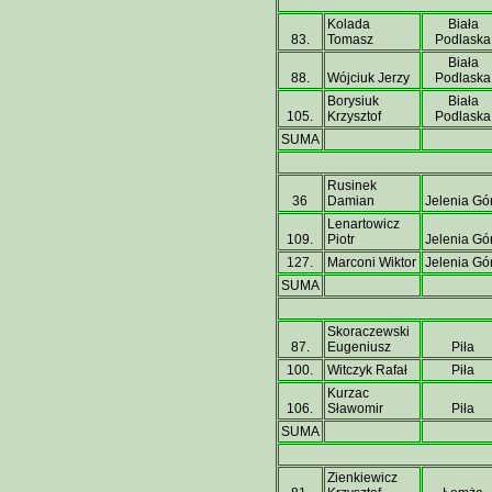
Kolada
Biała
83.
Tomasz
Podlaska
Biała
88.
Wójciuk Jerzy
Podlaska
Borysiuk
Biała
105.
Krzysztof
Podlaska
SUMA
Rusinek
36
Damian
Jelenia Gó
Lenartowicz
109.
Piotr
Jelenia Gó
127.
Marconi Wiktor
Jelenia Gó
SUMA
Skoraczewski
87.
Eugeniusz
Piła
100.
Witczyk Rafał
Piła
Kurzac
106.
Sławomir
Piła
SUMA
Zienkiewicz