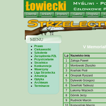
Prawo
V Memoriał
Ciekawostki
Szkolenie
L.p
Nazwisko imię
Zarządzenia PZŁ
Przystrzelanie
1
Załoga Paweł
Strzelnice
2
Montowski Zbyszko
Konkurencje
Wawrzyny
3
Kraiński Piotr
Liga Strzelecka
4
Onopiak Ryszard
Amunicja
Optyka
5
Dylewski Grzegorz
Archiwum
6
Sowiński Tadeusz
Terminarze
7
Łakomy Wojciech
8
Górnik Jerzy
9
Rudnicki Marcin
10
Komosiński Marcin