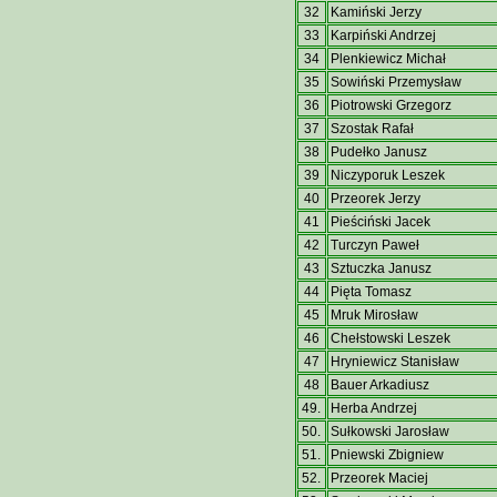
32
Kamiński Jerzy
33
Karpiński Andrzej
34
Plenkiewicz Michał
35
Sowiński Przemysław
36
Piotrowski Grzegorz
37
Szostak Rafał
38
Pudełko Janusz
39
Niczyporuk Leszek
40
Przeorek Jerzy
41
Pieściński Jacek
42
Turczyn Paweł
43
Sztuczka Janusz
44
Pięta Tomasz
45
Mruk Mirosław
46
Chełstowski Leszek
47
Hryniewicz Stanisław
48
Bauer Arkadiusz
49.
Herba Andrzej
50.
Sułkowski Jarosław
51.
Pniewski Zbigniew
52.
Przeorek Maciej