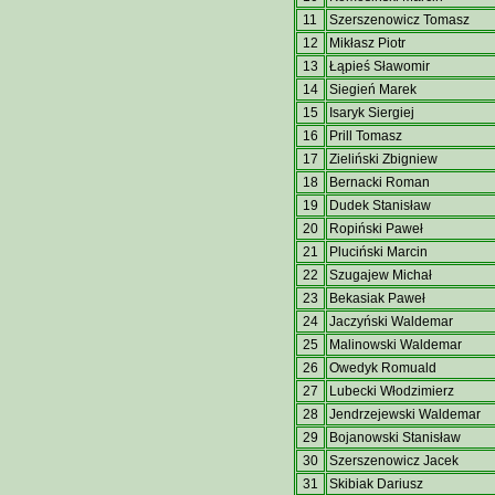
11
Szerszenowicz Tomasz
12
Mikłasz Piotr
13
Łąpieś Sławomir
14
Siegień Marek
15
Isaryk Siergiej
16
Prill Tomasz
17
Zieliński Zbigniew
18
Bernacki Roman
19
Dudek Stanisław
20
Ropiński Paweł
21
Pluciński Marcin
22
Szugajew Michał
23
Bekasiak Paweł
24
Jaczyński Waldemar
25
Malinowski Waldemar
26
Owedyk Romuald
27
Lubecki Włodzimierz
28
Jendrzejewski Waldemar
29
Bojanowski Stanisław
30
Szerszenowicz Jacek
31
Skibiak Dariusz