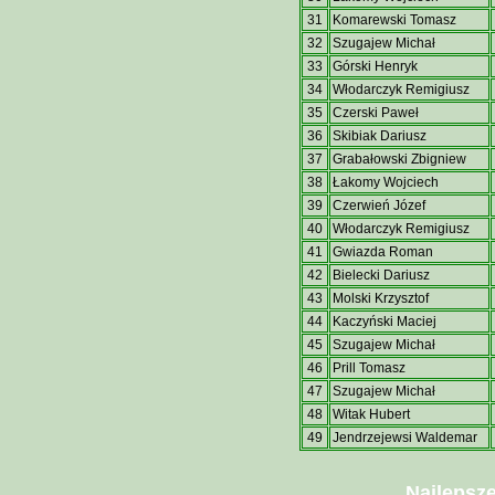
31
Komarewski Tomasz
32
Szugajew Michał
33
Górski Henryk
34
Włodarczyk Remigiusz
35
Czerski Paweł
36
Skibiak Dariusz
37
Grabałowski Zbigniew
38
Łakomy Wojciech
39
Czerwień Józef
40
Włodarczyk Remigiusz
41
Gwiazda Roman
42
Bielecki Dariusz
43
Molski Krzysztof
44
Kaczyński Maciej
45
Szugajew Michał
46
Prill Tomasz
47
Szugajew Michał
48
Witak Hubert
49
Jendrzejewsi Waldemar
Najlepsz