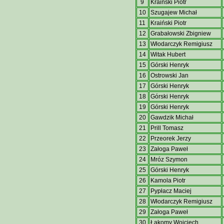
9
Kraiński Piotr
10
Szugajew Michał
11
Kraiński Piotr
12
Grabałowski Zbigniew
13
Włodarczyk Remigiusz
14
Witak Hubert
15
Górski Henryk
16
Ostrowski Jan
17
Górski Henryk
18
Górski Henryk
19
Górski Henryk
20
Gawdzik Michał
21
Prill Tomasz
22
Przeorek Jerzy
23
Załoga Paweł
24
Mróz Szymon
25
Górski Henryk
26
Kamola Piotr
27
Pypłacz Maciej
28
Włodarczyk Remigiusz
29
Załoga Paweł
30
Łakomy Wojciech