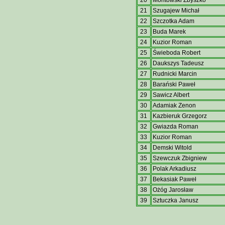
20
Montowski Zbyszko
21
Szugajew Michał
22
Szczotka Adam
23
Buda Marek
24
Kuzior Roman
25
Świeboda Robert
26
Daukszys Tadeusz
27
Rudnicki Marcin
28
Barański Paweł
29
Sawicz Albert
30
Adamiak Zenon
31
Kazbieruk Grzegorz
32
Gwiazda Roman
33
Kuzior Roman
34
Demski Witold
35
Szewczuk Zbigniew
36
Polak Arkadiusz
37
Bekasiak Paweł
38
Ożóg Jarosław
39
Sztuczka Janusz