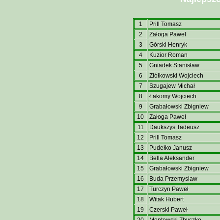
1
Prill Tomasz
2
Załoga Paweł
3
Górski Henryk
4
Kuzior Roman
5
Gniadek Stanisław
6
Ziółkowski Wojciech
7
Szugajew Michał
8
Łakomy Wojciech
9
Grabałowski Zbigniew
10
Załoga Paweł
11
Daukszys Tadeusz
12
Prill Tomasz
13
Pudełko Janusz
14
Bella Aleksander
15
Grabałowski Zbigniew
16
Buda Przemyslaw
17
Turczyn Paweł
18
Witak Hubert
19
Czerski Paweł