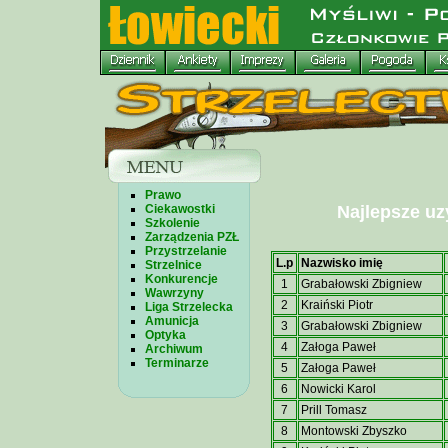
Prawo
Ciekawostki
Najlepsze uz
Szkolenie
Zarządzenia PZŁ
Przystrzelanie
L.p
Nazwisko imię
Strzelnice
Konkurencje
1
Grabałowski Zbigniew
Wawrzyny
2
Kraiński Piotr
Liga Strzelecka
Amunicja
3
Grabałowski Zbigniew
Optyka
4
Załoga Paweł
Archiwum
Terminarze
5
Załoga Paweł
6
Nowicki Karol
7
Prill Tomasz
8
Montowski Zbyszko