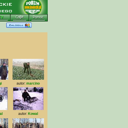
i
autor:
marcino
al
autor:
Kowal