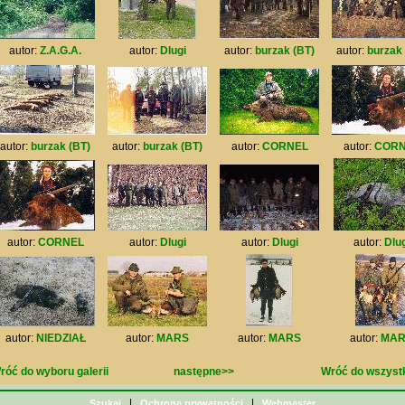
autor:
Z.A.G.A.
autor:
Dlugi
autor:
burzak (BT)
autor:
burzak 
autor:
burzak (BT)
autor:
burzak (BT)
autor:
CORNEL
autor:
CORN
autor:
CORNEL
autor:
Dlugi
autor:
Dlugi
autor:
Dlug
autor:
NIEDZIAŁ
autor:
MARS
autor:
MARS
autor:
MAR
róć do wyboru galerii
następne>>
Wróć do wszystki
|
|
Szukaj
Ochrona prywatności
Webmaster