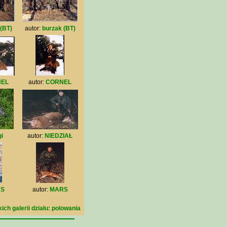
(BT)
autor:
burzak (BT)
EL
autor:
CORNEL
i
autor:
NIEDZIAŁ
S
autor:
MARS
ch galerii działu: polowania