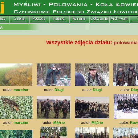
Wszystkie zdjęcia działu:
polowania
autor:
marcino
autor:
Dlugi
autor:
Dlugi
autor:
Dlug
autor:
marcino
autor:
M@rio
autor:
M@rio
autor:
Kow