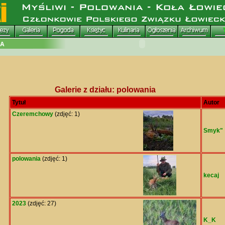
Galerie z działu: polowania
Tytuł
Autor
Czeremchowy
(zdjęć: 1)
Smyk"
polowania
(zdjęć: 1)
kecaj
2023
(zdjęć: 27)
K_K