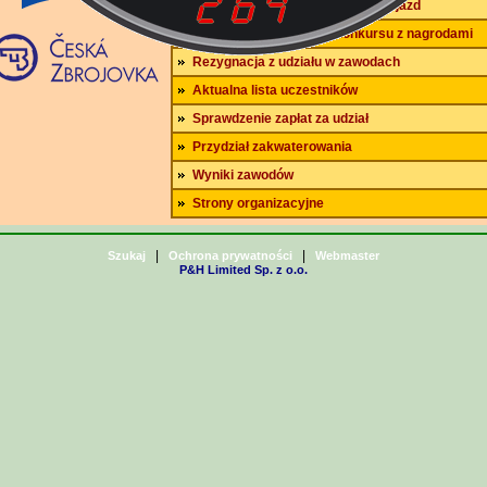
Zakwaterowanie, wyżywienie i dojazd
Lista uprawnionych do konkursu z nagrodami
Rezygnacja z udziału w zawodach
Aktualna lista uczestników
Sprawdzenie zapłat za udział
Przydział zakwaterowania
Wyniki zawodów
Strony organizacyjne
|
|
Szukaj
Ochrona prywatności
Webmaster
P&H Limited Sp. z o.o.