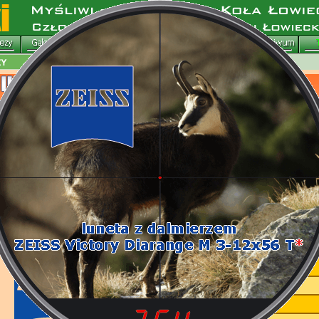
Zamówienie płyty ze zdjęciami
Kroniki filmowe
Kroniki fotograficzne
Informacja o zawodach i regulamin
Atrakcje dodatkowe i sponsorzy