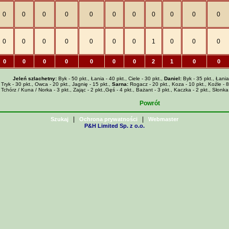
0
0
0
0
0
0
0
0
0
0
0
0
0
0
0
0
0
0
1
0
0
0
0
0
0
0
0
0
0
2
1
0
0
Jeleń szlachetny:
Byk - 50 pkt., Łania - 40 pkt., Ciele - 30 pkt.,
Daniel:
Byk - 35 pkt., Łania 
Tryk - 30 pkt., Owca - 20 pkt., Jagnię - 15 pkt.,
Sarna:
Rogacz - 20 pkt., Koza - 10 pkt., Koźle - 8 pk
 Tchórz / Kuna / Norka - 3 pkt., Zając - 2 pkt.,Gęś - 4 pkt., Bażant - 3 pkt., Kaczka - 2 pkt., Słonka
Powrót
|
|
Szukaj
Ochrona prywatności
Webmaster
P&H Limited Sp. z o.o.