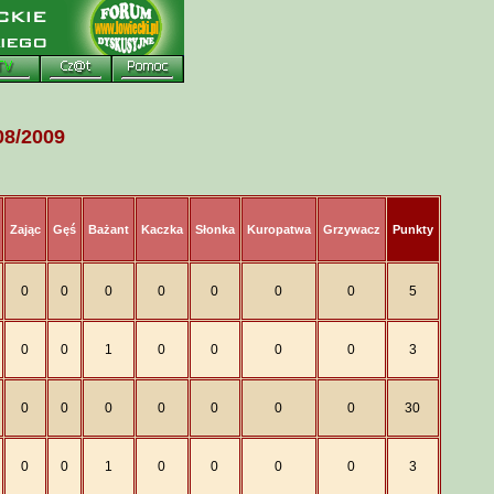
8/2009
Zając
Gęś
Bażant
Kaczka
Słonka
Kuropatwa
Grzywacz
Punkty
0
0
0
0
0
0
0
5
0
0
1
0
0
0
0
3
0
0
0
0
0
0
0
30
0
0
1
0
0
0
0
3