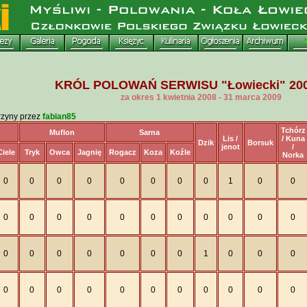
KRÓL POLOWAŃ SERWISU "Łowiecki" 200
za okres 1 kwietnia 2008 - 31 marca 2009
rzyny przez
fabian85
Tchórz
Muflon
Sarna
Lis /
/ Kuna
Dzik
Borsuk
jenot
/
Ciele
Tryk
Owca
Jagnię
Rogacz
Koza
Koźle
Norka
0
0
0
0
0
0
0
0
1
0
0
0
0
0
0
0
0
0
0
0
0
0
0
0
0
0
0
0
0
1
0
0
0
0
0
0
0
0
0
0
0
0
0
0