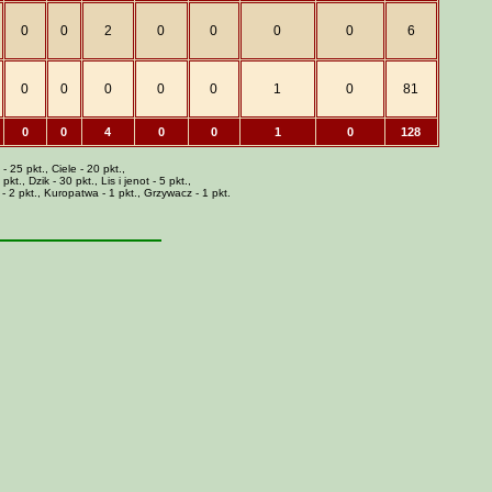
0
0
2
0
0
0
0
6
0
0
0
0
0
1
0
81
0
0
4
0
0
1
0
128
- 25 pkt., Ciele - 20 pkt.,
t., Dzik - 30 pkt., Lis i jenot - 5 pkt.,
 - 2 pkt., Kuropatwa - 1 pkt., Grzywacz - 1 pkt.