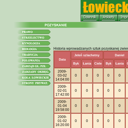
Historia wprowadzanych sztuk pozyskanej zwie
Jeleń szlachetny
Daniel
Data
Byk
Łania
Ciele
Byk
Łania
2009-
03-02
0
0
0
0
0
14:04:00
2009-
02-01
0
0
0
0
0
17:42:00
2009-
01-04
0
0
0
0
0
19:58:00
2009-
01-02
0
0
0
0
0
16:20:00