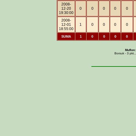
2008-
12-20
0
0
0
0
0
19:30:00
2008-
12-01
1
0
0
0
0
18:55:00
SUMA
1
0
0
0
0
Muflon:
Borsuk - 3 pkt.,