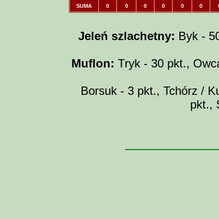
SUMA
0
0
0
0
0
0
Jeleń szlachetny:
Byk - 50 
Muflon:
Tryk - 30 pkt., Owca
Borsuk - 3 pkt., Tchórz / Ku
pkt.,