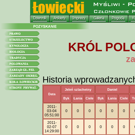
KRÓL POLO
za
Historia wprowadzanyc
Jeleń szlachetny
Daniel
Data
Byk
Łania
Ciele
Byk
Łania
Ciele
T
2011-
03-04
0
0
0
0
0
0
05:51:00
2011-
02-07
0
0
0
0
0
0
14:29:00