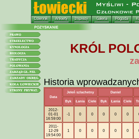
KRÓL POLO
za
Historia wprowadzanyc
Jeleń szlachetny
Daniel
Data
Byk
Łania
Ciele
Byk
Łania
Ciele
T
2012-
01-01
-1
0
0
0
0
0
16:59:00
2011-
12-29
1
0
0
0
0
0
19:54:00