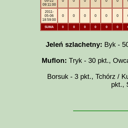
05-22
0
0
0
0
0
0
09:11:00
2011-
05-06
0
0
0
0
0
0
18:59:00
SUMA
0
0
0
0
0
0
Jeleń szlachetny:
Byk - 50 
Muflon:
Tryk - 30 pkt., Owca
Borsuk - 3 pkt., Tchórz / Ku
pkt.,