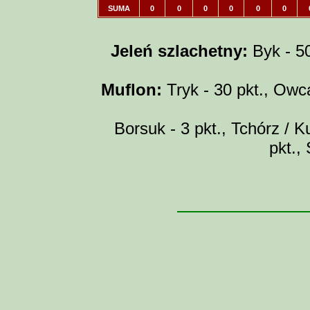
SUMA
0
0
0
0
0
0
Jeleń szlachetny:
Byk - 50 
Muflon:
Tryk - 30 pkt., Owca
Borsuk - 3 pkt., Tchórz / Ku
pkt.,