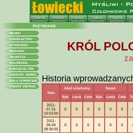
KRÓL POLO
za
Historia wprowadzanyc
Jeleń szlachetny
Daniel
Data
Byk
Łania
Ciele
Byk
Łania
Ciele
T
2011-
07-31
0
0
0
0
0
0
10:53:00
2011-
06-04
0
0
0
0
0
0
08:36:00