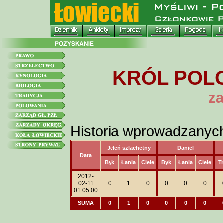
KRÓL POLO
za
Historia wprowadzanyc
Jeleń szlachetny
Daniel
Data
Byk
Łania
Ciele
Byk
Łania
Ciele
T
2012-
02-11
0
1
0
0
0
0
01:05:00
SUMA
0
1
0
0
0
0