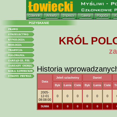
KRÓL POLO
za
Historia wprowadzanyc
Jeleń szlachetny
Daniel
Data
Byk
Łania
Ciele
Byk
Łania
Ciele
T
2005-
12-01
0
0
0
0
0
0
08:08:00
SUMA
0
0
0
0
0
0