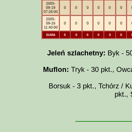
2005-
09-19
0
0
0
0
0
0
07:26:00
2005-
09-16
0
0
0
0
0
0
11:40:00
SUMA
0
0
0
0
0
0
Jeleń szlachetny:
Byk - 50 
Muflon:
Tryk - 30 pkt., Owca
Borsuk - 3 pkt., Tchórz / Ku
pkt.,