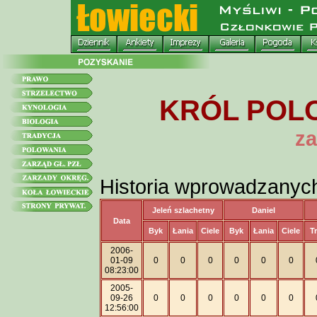
KRÓL POLO
za
Historia wprowadzanyc
Jeleń szlachetny
Daniel
Data
Byk
Łania
Ciele
Byk
Łania
Ciele
T
2006-
01-09
0
0
0
0
0
0
08:23:00
2005-
09-26
0
0
0
0
0
0
12:56:00