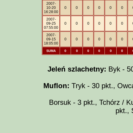
2007-
10-20
0
0
0
0
0
0
16:28:00
2007-
09-25
0
0
0
0
0
0
07:55:00
2007-
09-15
0
0
0
0
0
0
18:05:00
SUMA
0
0
0
0
0
0
Jeleń szlachetny:
Byk - 50 
Muflon:
Tryk - 30 pkt., Owca
Borsuk - 3 pkt., Tchórz / Ku
pkt.,