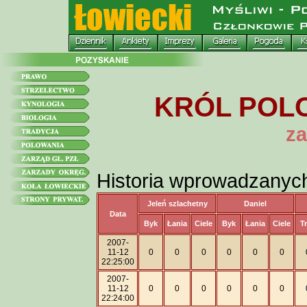
KRÓL POLO
za
Historia wprowadzanyc
Jeleń szlachetny
Daniel
Data
Byk
Łania
Ciele
Byk
Łania
Ciele
T
2007-
11-12
0
0
0
0
0
0
22:25:00
2007-
11-12
0
0
0
0
0
0
22:24:00