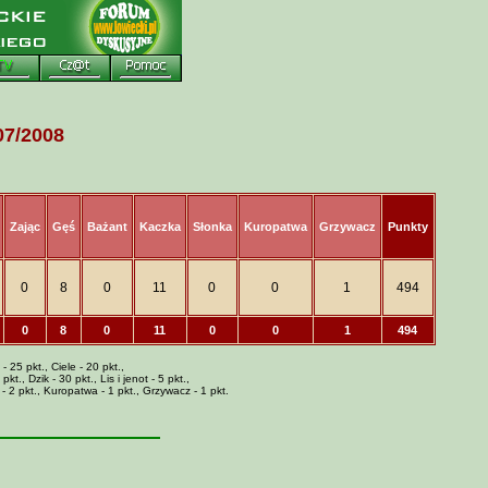
7/2008
Zając
Gęś
Bażant
Kaczka
Słonka
Kuropatwa
Grzywacz
Punkty
0
8
0
11
0
0
1
494
0
8
0
11
0
0
1
494
- 25 pkt., Ciele - 20 pkt.,
t., Dzik - 30 pkt., Lis i jenot - 5 pkt.,
 - 2 pkt., Kuropatwa - 1 pkt., Grzywacz - 1 pkt.