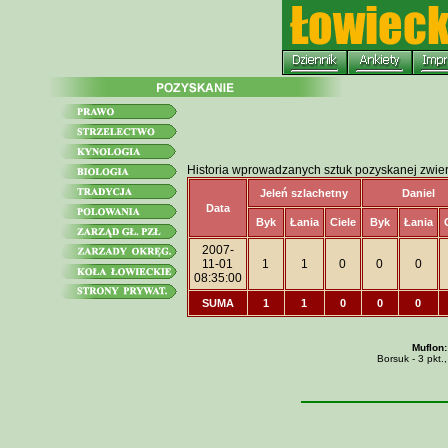
Historia wprowadzanych sztuk pozyskanej zwie
Jeleń szlachetny
Daniel
Data
Byk
Łania
Ciele
Byk
Łania
2007-
11-01
1
1
0
0
0
08:35:00
SUMA
1
1
0
0
0
Muflon:
Borsuk - 3 pkt.,