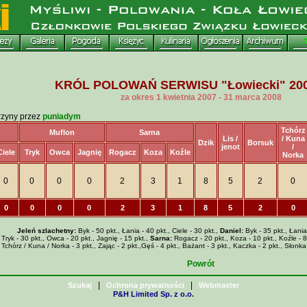
KRÓL POLOWAŃ SERWISU "Łowiecki" 200
za okres 1 kwietnia 2007 - 31 marca 2008
rzyny przez
puniadym
Tchórz
Muflon
Sarna
Lis /
/ Kuna
Dzik
Borsuk
jenot
/
Ciele
Tryk
Owca
Jagnię
Rogacz
Koza
Koźle
Norka
0
0
0
0
2
3
1
8
5
2
0
0
0
0
0
2
3
1
8
5
2
0
Jeleń szlachetny:
Byk - 50 pkt., Łania - 40 pkt., Ciele - 30 pkt.,
Daniel:
Byk - 35 pkt., Łania 
Tryk - 30 pkt., Owca - 20 pkt., Jagnię - 15 pkt.,
Sarna:
Rogacz - 20 pkt., Koza - 10 pkt., Koźle - 8 pk
 Tchórz / Kuna / Norka - 3 pkt., Zając - 2 pkt.,Gęś - 4 pkt., Bażant - 3 pkt., Kaczka - 2 pkt., Słonka
Powrót
|
|
Szukaj
Ochrona prywatności
Webmaster
P&H Limited Sp. z o.o.