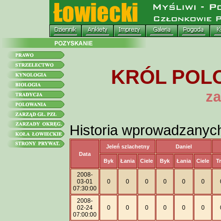
KRÓL POLO
za
Historia wprowadzanyc
Jeleń szlachetny
Daniel
Data
Byk
Łania
Ciele
Byk
Łania
Ciele
T
2008-
03-01
0
0
0
0
0
0
07:30:00
2008-
02-24
0
0
0
0
0
0
07:00:00