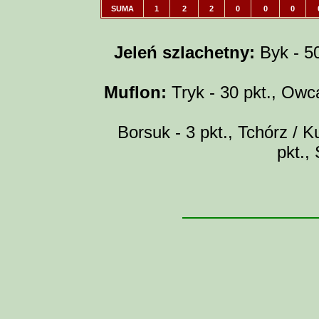
SUMA
1
2
2
0
0
0
Jeleń szlachetny:
Byk - 50 
Muflon:
Tryk - 30 pkt., Owca
Borsuk - 3 pkt., Tchórz / Ku
pkt.,