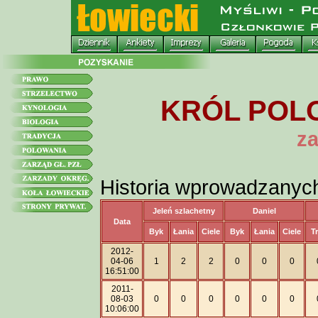
KRÓL POLO
za
Historia wprowadzanyc
Jeleń szlachetny
Daniel
Data
Byk
Łania
Ciele
Byk
Łania
Ciele
T
2012-
04-06
1
2
2
0
0
0
16:51:00
2011-
08-03
0
0
0
0
0
0
10:06:00