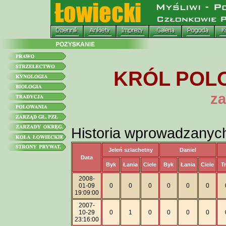
KRÓL POLO
za
Historia wprowadzanyc
Jeleń szlachetny
Daniel
Data
Byk
Łania
Ciele
Byk
Łania
Ciele
T
2008-
01-09
0
0
0
0
0
0
19:09:00
2007-
10-29
0
1
0
0
0
0
23:16:00