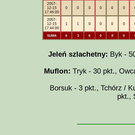
2007-
12-15
0
0
0
0
0
0
17:46:00
2007-
12-15
1
1
0
0
0
0
17:44:00
SUMA
6
3
6
0
0
0
Jeleń szlachetny:
Byk - 50 
Muflon:
Tryk - 30 pkt., Owca
Borsuk - 3 pkt., Tchórz / Ku
pkt.,