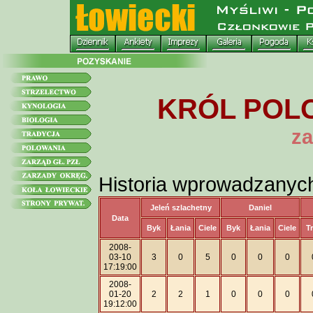
KRÓL POLO
za
Historia wprowadzanyc
Jeleń szlachetny
Daniel
Data
Byk
Łania
Ciele
Byk
Łania
Ciele
T
2008-
03-10
3
0
5
0
0
0
17:19:00
2008-
01-20
2
2
1
0
0
0
19:12:00