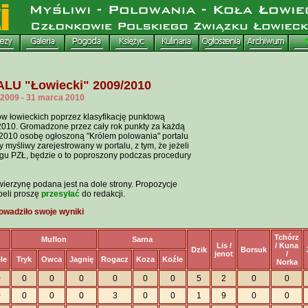
U "Łowiecki" 2009/2010
 2009 - 31 marca 2010
 łowieckich poprzez klasyfikację punktową
2010. Gromadzone przez cały rok punkty za każdą
 2010 osobę ogłoszoną "Królem polowania" portalu
myśliwy zarejestrowany w portalu, z tym, że jeżeli
ęgu PZŁ, będzie o to poproszony podczas procedury
ierzynę podana jest na dole strony. Propozycje
beli proszę
przesyłać
do redakcji.
wadziło swoje wyniki
Tchórz
Muflon
Sarna
Lis /
/ Kuna
Dzik
Borsuk
jenot
/
le
Tryk
Owca
Jagnię
Rogacz
Koza
Koźle
Norka
0
0
0
0
0
0
0
5
2
0
0
0
0
0
0
3
0
0
1
9
0
0