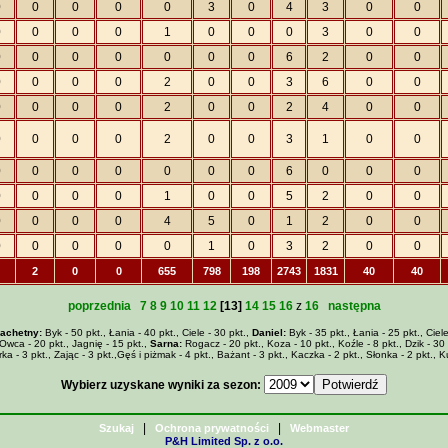
0
0
0
0
0
3
0
4
3
0
0
0
0
0
0
1
0
0
0
3
0
0
0
0
0
0
0
0
0
6
2
0
0
0
0
0
0
2
0
0
3
6
0
0
0
0
0
0
2
0
0
2
4
0
0
0
0
0
0
2
0
0
3
1
0
0
0
0
0
0
0
0
0
6
0
0
0
0
0
0
0
1
0
0
5
2
0
0
0
0
0
0
4
5
0
1
2
0
0
0
0
0
0
0
1
0
3
2
0
0
2
0
0
655
798
198
2743
1831
40
40
poprzednia
7
8
9
10
11
12
[13]
14
15
16
z
16
następna
lachetny:
Byk - 50 pkt., Łania - 40 pkt., Ciele - 30 pkt.,
Daniel:
Byk - 35 pkt., Łania - 25 pkt., Ciele
 Owca - 20 pkt., Jagnię - 15 pkt.,
Sarna:
Rogacz - 20 pkt., Koza - 10 pkt., Koźle - 8 pkt., Dzik - 30 pk
ka - 3 pkt., Zając - 3 pkt.,Gęś i piżmak - 4 pkt., Bażant - 3 pkt., Kaczka - 2 pkt., Słonka - 2 pkt., 
Wybierz uzyskane wyniki za sezon:
|
|
Szukaj
Ochrona prywatności
Webmaster
P&H Limited Sp. z o.o.