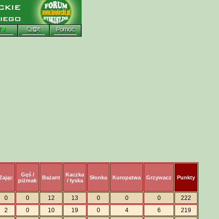
Gęś /
Kaczka
Zając
Bażant
Słonka
Kuropatwa
Grzywacz
Punkty
piżmak
/ łyska
0
0
12
13
0
0
0
222
2
0
10
19
0
4
6
219