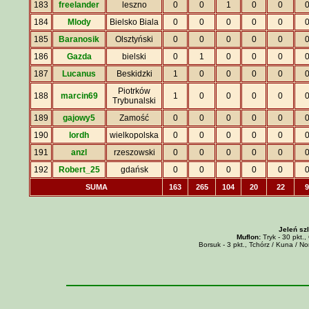
183
freelander
leszno
0
0
1
0
0
184
Mlody
Bielsko Biala
0
0
0
0
0
185
Baranosik
Olsztyński
0
0
0
0
0
186
Gazda
bielski
0
1
0
0
0
187
Lucanus
Beskidzki
1
0
0
0
0
Piotrków
188
marcin69
1
0
0
0
0
Trybunalski
189
gajowy5
Zamość
0
0
0
0
0
190
lordh
wielkopolska
0
0
0
0
0
191
anzl
rzeszowski
0
0
0
0
0
192
Robert_25
gdańsk
0
0
0
0
0
SUMA
163
265
104
20
22
9
Jeleń sz
Muflon:
Tryk - 30 pkt.,
Borsuk - 3 pkt., Tchórz / Kuna / Nor