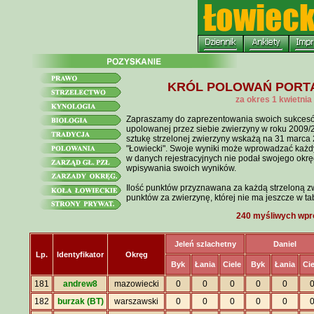
KRÓL POLOWAŃ PORTAL
za okres 1 kwietnia
Zapraszamy do zaprezentowania swoich sukcesów
upolowanej przez siebie zwierzyny w roku 2009/
sztukę strzelonej zwierzyny wskażą na 31 marca
"Łowiecki". Swoje wyniki może wprowadzać każdy 
w danych rejestracyjnych nie podał swojego okr
wpisywania swoich wyników.
Ilość punktów przyznawana za każdą strzeloną zw
punktów za zwierzynę, której nie ma jeszcze w ta
240 myśliwych wpro
Jeleń szlachetny
Daniel
Lp.
Identyfikator
Okręg
Byk
Łania
Ciele
Byk
Łania
Cie
181
andrew8
mazowiecki
0
0
0
0
0
182
burzak (BT)
warszawski
0
0
0
0
0