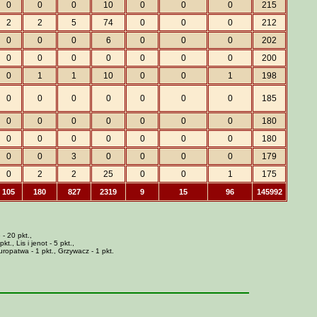
0
0
0
10
0
0
0
215
2
2
5
74
0
0
0
212
0
0
0
6
0
0
0
202
0
0
0
0
0
0
0
200
0
1
1
10
0
0
1
198
0
0
0
0
0
0
0
185
0
0
0
0
0
0
0
180
0
0
0
0
0
0
0
180
0
0
3
0
0
0
0
179
0
2
2
25
0
0
1
175
105
180
827
2319
9
15
96
145992
 - 20 pkt.,
t., Lis i jenot - 5 pkt.,
Kuropatwa - 1 pkt., Grzywacz - 1 pkt.