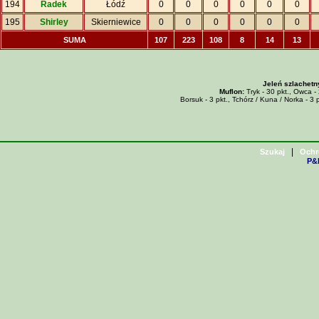
194
Radek
Łódź
0
0
0
0
0
0
195
Shirley
Skierniewice
0
0
0
0
0
0
SUMA
107
223
108
8
14
13
Jeleń szlachetn
Muflon:
Tryk - 30 pkt., Owca - 
Borsuk - 3 pkt., Tchórz / Kuna / Norka - 3 p
|
Szukaj
Ochr
P&H