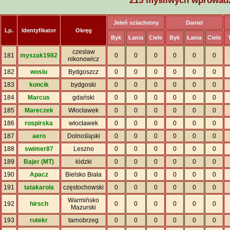
215 myśliwych wprowadz
Jeleń szlachetny
Daniel
Lp.
Identyfikator
Okręg
Byk
Łania
Ciele
Byk
Łania
Ciele
T
czeslaw
181
myszak1982
0
0
0
0
0
0
nikonowicz
182
wosiu
Bydgoszcz
0
0
0
0
0
0
183
koncik
bydgoski
0
0
0
0
0
0
184
Marcus
gdański
0
0
0
0
0
0
185
Mareczek
Włocławek
0
0
0
0
0
0
186
rospirska
włocławek
0
0
0
0
0
0
187
aero
Dolnośląski
0
0
0
0
0
0
188
swimer87
Leszno
0
0
0
0
0
0
189
Bajer (MT)
łódzki
0
0
0
0
0
0
190
Apacz
Bielsko Biała
0
0
0
0
0
0
191
tatakarola
częstochowski
0
0
0
0
0
0
Warmińsko
192
hirsch
0
0
0
0
0
0
Mazurski
193
rutekr
tarnobrzeg
0
0
0
0
0
0