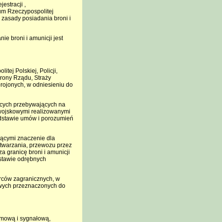
estracji ,
um Rzeczypospolitej
ż zasady posiadania broni i
e broni i amunicji jest
tej Polskiej, Policji,
rony Rządu, Straży
rojonych, w odniesieniu do
obcych przebywających na
 wojskowymi realizowanymi
podstawie umów i porozumień
ającymi znaczenie dla
twarzania, przewozu przez
a granicę broni i amunicji
dstawie odrębnych
orców zagranicznych, w
owych przeznaczonych do
rmową i sygnałową,