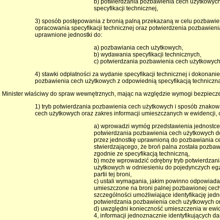
b) potwierdzania pozbawienia cech użytkowych
specyfikacji technicznej,
3) sposób postępowania z bronią palną przekazaną w celu pozbawie
opracowania specyfikacji technicznej oraz potwierdzenia pozbawien
uprawnione jednostki do:
a) pozbawiania cech użytkowych,
b) wydawania specyfikacji technicznych,
c) potwierdzania pozbawienia cech użytkowych
4) stawki odpłatności za wydanie specyfikacji technicznej i dokonan
pozbawienia cech użytkowych z odpowiednią specyfikacją techniczn
. Minister właściwy do spraw wewnętrznych, mając na względzie wymogi bezpiecze
1) tryb potwierdzania pozbawienia cech użytkowych i sposób znakow
cech użytkowych oraz zakres informacji umieszczanych w ewidencji, o
a) wprowadzi wymóg przedstawienia jednostce
potwierdzania pozbawienia cech użytkowych 
przez jednostkę uprawnioną do pozbawiania c
stwierdzającego, że broń palna została pozba
zgodnie ze specyfikacją techniczną,
b) może wprowadzić odrębny tryb potwierdzan
użytkowych w odniesieniu do pojedynczych egz
partii tej broni,
c) ustali wymagania, jakim powinno odpowiad
umieszczone na broni palnej pozbawionej cec
szczególności umożliwiające identyfikację jed
potwierdzania pozbawienia cech użytkowych o
d) uwzględni konieczność umieszczenia w ewide
4, informacji jednoznacznie identyfikujących d