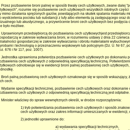
. Przez pozbawienie broni palnej w sposób trwały cech użytkowych, zwane dalej 
żytkowych", rozumie się pozbawienie cech użytkowych wszystkich istotnych części b
y mimo działania sprężonych gazów, powstających na skutek spalania materiału mi
o wystrzelenia pocisku lub substancji z lufy albo elementu ją zastępującego oraz 
izualnego lub akustycznego, a przywrócenie broni cech użytkowych bez podjęcia c
ie było możliwe.
. Uprawnionym przedsiębiorcą do pozbawiania cech użytkowychjest przedsiębiorc
ospodarczą w zakresie wytwarzania broni, w rozumieniu ustawy z dnia 22 czerwca
ziałalności gospodarczej w zakresie wytwarzania i obrotu materiałami wybuchowym
yrobami i technologią o przeznaczeniu wojskowym lub policyjnym (Dz. U. Nr 67, poz
oz. 676 i Nr 117, poz. 1007).
. Jednostka uprawniona potwierdza pozbawienie cech użytkowych po dokonaniu p
ozbawienia cech użytkowych z odpowiednią specyfikacją techniczną. Potwierdzen
żytkowych odnotowuje się w ewidencji broni palnej pozbawionej cech użytkowych,
ednostkę.
. Broń palną pozbawioną cech użytkowych oznakowuje się w sposób wskazujący, 
ych cech.
. Wydanie specyfikacji technicznej, pozbawienie cech użytkowych oraz dokonanie
ozbawienia cech użytkowych z odpowiednią specyfikacją techniczną jest odpłatne.
. Minister właściwy do spraw wewnętrznych określi, w drodze rozporządzenia:
1) tryb potwierdzania pozbawienia cech użytkowych i sposób znakow
cech użytkowych oraz zakres informacji umieszczanych w ewidencji, o
2) jednostki uprawnione do:
a) wydawania specyfikacji technicznych,