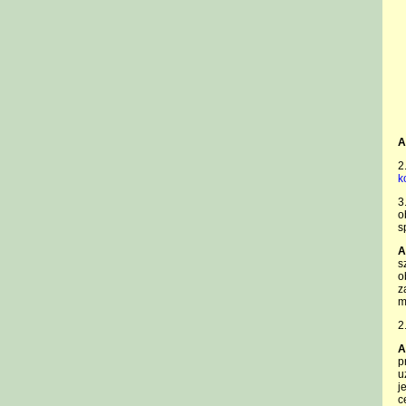
A
2
k
3
o
s
A
s
o
z
m
2
A
p
u
j
c