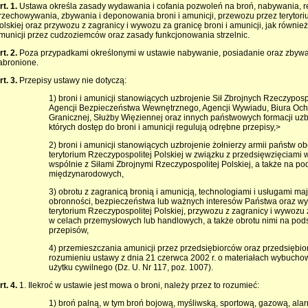
rt. 1.
Ustawa określa zasady wydawania i cofania pozwoleń na broń, nabywania, rej
rzechowywania, zbywania i deponowania broni i amunicji, przewozu przez terytori
olskiej oraz przywozu z zagranicy i wywozu za granicę broni i amunicji, jak równie
municji przez cudzoziemców oraz zasady funkcjonowania strzelnic.
rt. 2.
Poza przypadkami określonymi w ustawie nabywanie, posiadanie oraz zbywani
abronione.
rt. 3.
Przepisy ustawy nie dotyczą:
1) broni i amunicji stanowiących uzbrojenie Sił Zbrojnych Rzeczypospoli
Agencji Bezpieczeństwa Wewnętrznego, Agencji Wywiadu, Biura Och
Granicznej, Służby Więziennej oraz innych państwowych formacji uzb
których dostęp do broni i amunicji regulują odrębne przepisy,>
2) broni i amunicji stanowiących uzbrojenie żołnierzy armii państw 
terytorium Rzeczypospolitej Polskiej w związku z przedsięwzięciami
wspólnie z Siłami Zbrojnymi Rzeczypospolitej Polskiej, a także na 
międzynarodowych,
3) obrotu z zagranicą bronią i amunicją, technologiami i usługami m
obronności, bezpieczeństwa lub ważnych interesów Państwa oraz wy
terytorium Rzeczypospolitej Polskiej, przywozu z zagranicy i wywozu z
w celach przemysłowych lub handlowych, a także obrotu nimi na po
przepisów,
4) przemieszczania amunicji przez przedsiębiorców oraz przedsiębi
rozumieniu ustawy z dnia 21 czerwca 2002 r. o materiałach wybuch
użytku cywilnego (Dz. U. Nr 117, poz. 1007).
rt. 4.
1. Ilekroć w ustawie jest mowa o broni, należy przez to rozumieć:
1) broń palną, w tym broń bojową, myśliwską, sportową, gazową, ala