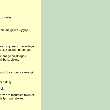
 zdrowiu:
h nie mających wyglądu
ie z ciężkiego i twardego
dki z takiego materiału,
 innego ciężkiego i
kij bejsbolowy,
a osób za pomocą energii
i palnej.
ej.
 przez to rozumieć również
ia tych państw we