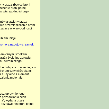
ony przez zbywcę broni
czenie broni palnej,
 w wiarygodności tego
nt wystawiony przez
owe przemieszczenie broni
czający w wiarygodności
lub amunicję.
a z komorą nabojową, zamek,
chemicznymi środkami
graża życiu lub zdrowiu,
chu strzelniczego.
iber lub przeznaczenie, a w
ej chemicznymi środkami
 z lufy albo z elementu
palania materiału
przez uprawnionego
ób pozbawiania cech
zną", wydaną przez
 pozbawienia broni palnej