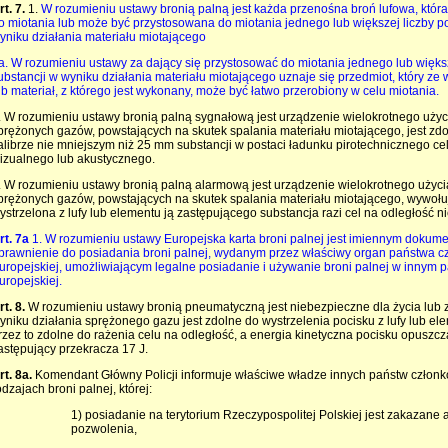
rt. 7.
1.
W rozumieniu ustawy bronią palną jest każda przenośna broń lufowa, która
o miotania lub może być przystosowana do miotania jednego lub większej liczby p
yniku działania materiału miotającego
a. W rozumieniu ustawy za dający się przystosować do miotania jednego lub większ
ubstancji w wyniku działania materiału miotającego uznaje się przedmiot, który z
ub materiał, z którego jest wykonany, może być łatwo przerobiony w celu miotania.
. W rozumieniu ustawy bronią palną sygnałową jest urządzenie wielokrotnego użyci
prężonych gazów, powstających na skutek spalania materiału miotającego, jest zdol
alibrze nie mniejszym niż 25 mm substancji w postaci ładunku pirotechnicznego c
izualnego lub akustycznego.
. W rozumieniu ustawy bronią palną alarmową jest urządzenie wielokrotnego użycia
prężonych gazów, powstających na skutek spalania materiału miotającego, wywołuj
ystrzelona z lufy lub elementu ją zastępującego substancja razi cel na odległość ni
rt. 7a
1. W rozumieniu ustawy Europejska karta broni palnej jest imiennym doku
prawnienie do posiadania broni palnej, wydanym przez właściwy organ państwa c
uropejskiej, umożliwiającym legalne posiadanie i używanie broni palnej w innym 
uropejskiej.
rt. 8.
W rozumieniu ustawy bronią pneumatyczną jest niebezpieczne dla życia lub 
yniku działania sprężonego gazu jest zdolne do wystrzelenia pocisku z lufy lub el
rzez to zdolne do rażenia celu na odległość, a energia kinetyczna pocisku opuszcz
astępujący przekracza 17 J.
rt. 8a.
Komendant Główny Policji informuje właściwe władze innych państw członko
odzajach broni palnej, której:
1) posiadanie na terytorium Rzeczypospolitej Polskiej jest zakazane
pozwolenia,