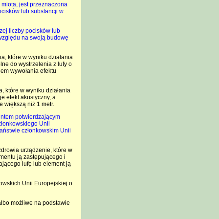
 miota, jest przeznaczona
ocisków lub substancji w
ej liczby pocisków lub
e względu na swoją budowę
a, które w wyniku działania
ne do wystrzelenia z lufy o
elem wywołania efektu
, które w wyniku działania
e efekt akustyczny, a
e większą niż 1 metr.
mentem potwierdzającym
złonkowskiego Unii
państwie członkowskim Unii
zdrowia urządzenie, które w
ementu ją zastępującego i
ającego lufę lub element ją
wskich Unii Europejskiej o
 albo możliwe na podstawie