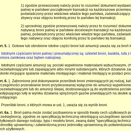
1) zgodzie przewozowej należy przez to rozumieć dokument wystawi
palnej w państwei początkowym transakcji na każdorazowe przemiesz
poświadczony przez właściwe władze tego państwa, zaświadczający
zbywcy oraz objęciu kontrolą przez to państwo tej transakcji;
2) uprzedniej zgodzie przewozowej należy przez to rozumieć dokume
nabywcę broni palnej w państwie docelowym transakcji na każdoraz
palnej, poświadczony przez właściwe władze tego państwa, zaświad
tego nabywcy oraz objęciu kontrolą przez to państwo tej transakcji.
rt. 5.
1. Gotowe lub obrobione istotne części broni lub amunicji uważa się za broń 
.
Istotnymi częściami broni palnej i pneumatycznej są: szkielet broni, baskila, luf
omora zamkowa oraz bęben nabojowy.
. Istotnymi częściami amunicji są: pociski wypełnione materiałami wybuchowymi, 
bezwładniającymi lub zapalającymi albo innymi substancjami, których działanie za
płonki inicjujące spalanie materiału miotającego i materiał miotający w postaci pro
rt. 6.
1. Zabronione jest dokonywanie przeróbek broni zmieniających jej rodzaj, kal
zczególności przerabianie broni przystosowanej wyłącznie do amunicji wypełnion
bezwładniającymi lub do amunicji ślepej, dostosowujące ją do wystrzelenia pocisku
astępującego lufę w wyniku działania sprężonych gazów powstających na skutek s
iotającego.
. Przeróbki broni, o których mowa w ust. 1, uważa się za wyrób broni.
rt. 6a.
1. Broń palna może zostać pozbawiona w sposób trwały cech użytkowych 
rzedsiębiorcę, zgodnie ze specyfikacją techniczną określającą szczegółowo spos
żytkowych danego rodzaju, typu i modelu broni, zwaną dalej "specyfikacją technic
ednostkę uprawnioną i zatwierdzoną przez jednostkę uprawnioną do potwierdzania
ech użytkowych.