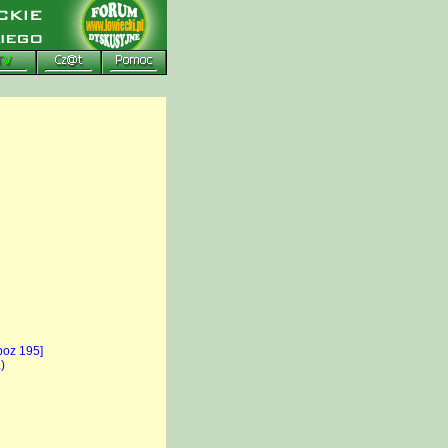
poz 195]
)