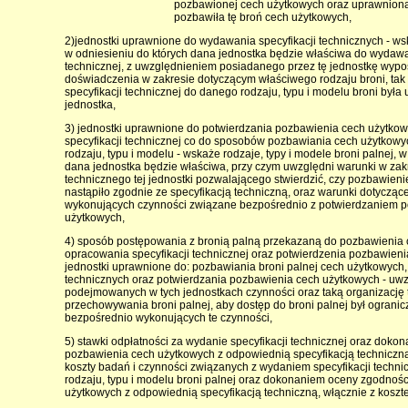
pozbawionej cech użytkowych oraz uprawnioną 
pozbawiła tę broń cech użytkowych,
2)jednostki uprawnione do wydawania specyfikacji technicznych - wsk
w odniesieniu do których dana jednostka będzie właściwa do wydawa
technicznej, z uwzględnieniem posiadanego przez tę jednostkę wyp
doświadczenia w zakresie dotyczącym właściwego rodzaju broni, ta
specyfikacji technicznej do danego rodzaju, typu i modelu broni był
jednostka,
3) jednostki uprawnione do potwierdzania pozbawienia cech użytkow
specyfikacji technicznej co do sposobów pozbawiania cech użytkowy
rodzaju, typu i modelu - wskaże rodzaje, typy i modele broni palnej, 
dana jednostka będzie właściwa, przy czym uwzględni warunki w za
technicznego tej jednostki pozwalającego stwierdzić, czy pozbawien
nastąpiło zgodnie ze specyfikacją techniczną, oraz warunki dotyczące
wykonujących czynności związane bezpośrednio z potwierdzaniem 
użytkowych,
4) sposób postępowania z bronią palną przekazaną do pozbawienia 
opracowania specyfikacji technicznej oraz potwierdzenia pozbawien
jednostki uprawnione do: pozbawiania broni palnej cech użytkowych,
technicznych oraz potwierdzania pozbawienia cech użytkowych - uwz
podejmowanych w tych jednostkach czynności oraz taką organizację 
przechowywania broni palnej, aby dostęp do broni palnej był ograni
bezpośrednio wykonujących te czynności,
5) stawki odpłatności za wydanie specyfikacji technicznej oraz doko
pozbawienia cech użytkowych z odpowiednią specyfikacją techniczną
koszty badań i czynności związanych z wydaniem specyfikacji techni
rodzaju, typu i modelu broni palnej oraz dokonaniem oceny zgodnoś
użytkowych z odpowiednią specyfikacją techniczną, włącznie z kosz