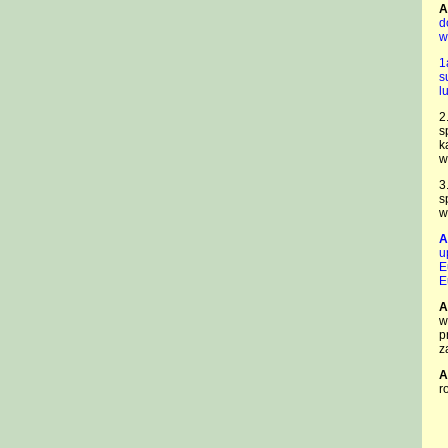
A
d
w
1
s
l
2
s
k
w
3
s
w
A
u
E
E
A
w
p
z
A
r