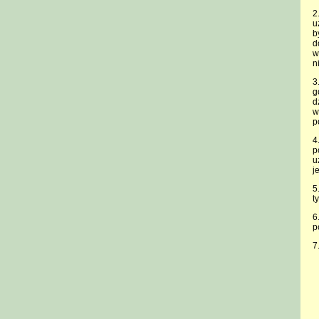
2
u
b
d
w
n
3
g
d
w
p
4
p
u
j
5
t
6
p
7