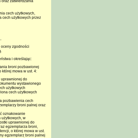
 oraz zatwierdzania
nia cech użytkowych,
ia cech użytkowych przez
,
ie oceny zgodności
ą.
ństwa i określając:
ania broni pozbawionej
 której mowa w ust. 4:
 uprawnionej do
dokumentu wystawionego
ech użytkowych
wiona cech użytkowych
ia pozbawienia cech
emplarzy broni palnej oraz
ać oznakowanie
h użytkowych, w
nostki uprawnionej do
raz egzemplarza broni,
ncji, o której mowa w ust.
any egzemplarz broni palnej