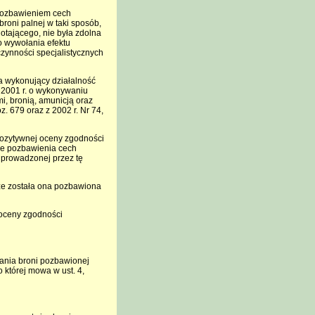
"pozbawieniem cech
roni palnej w taki sposób,
otającego, nie była zdolna
do wywołania efektu
zynności specjalistycznych
a wykonujący działalność
 2001 r. o wykonywaniu
i, bronią, amunicją oraz
. 679 oraz z 2002 r. Nr 74,
ozytywnej oceny zgodności
ie pozbawienia cech
 prowadzonej przez tę
że została ona pozbawiona
 oceny zgodności
ania broni pozbawionej
 której mowa w ust. 4,