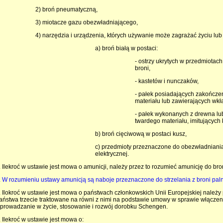
2) broń pneumatyczną,
3) miotacze gazu obezwładniającego,
4) narzędzia i urządzenia, których używanie może zagrażać życiu lub
a) broń białą w postaci:
- ostrzy ukrytych w przedmiotac
broni,
- kastetów i nunczaków,
- pałek posiadających zakończen
materiału lub zawierających wkła
- pałek wykonanych z drewna lub
twardego materiału, imitujących 
b) broń cięciwową w postaci kusz,
c) przedmioty przeznaczone do obezwładniani
elektrycznej.
. Ilekroć w ustawie jest mowa o amunicji, należy przez to rozumieć amunicję do bron
.
W rozumieniu ustawy amunicją są naboje przeznaczone do strzelania z broni paln
. Ilokroć w ustawie jest mowa o państwach członkowskich Unii Europejskiej należy
aństwa trzecie traktowane na równi z nimi na podstawie umowy w sprawie włączen
prowadzanie w życie, stosowanie i rozwój dorobku Schengen.
. Ilekroć w ustawie jest mowa o: