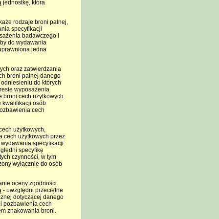
jednostkę, która
aże rodzaje broni palnej,
nia specyfikacji
osażenia badawczego i
k by do wydawania
a uprawniona jedna
ych oraz zatwierdzania
ch broni palnej danego
w odniesieniu do których
kresie wyposażenia
ie broni cech użytkowych
 kwalifikacji osób
pozbawienia cech
cech użytkowych,
ia cech użytkowych przez
 wydawania specyfikacji
ględni specyfikę
tych czynności, w tym
czony wyłącznie do osób
nanie oceny zgodności
 - uwzględni przeciętne
cznej dotyczącej danego
ci pozbawienia cech
tem znakowania broni.