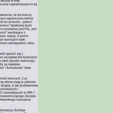
 decyzji w imię
ecznie najtrafniejszym w tej
założenia, że ów łowczy
ząco ograniczone bierne
am nic przeciw) - pełne?
nnicy "spiskowej teorii
 rozumieniu jest PZŁ, jest
ości" wynikające z
ów. Sadzę, iż jest to
akże wymogom etyki
spólnym obowiązkiem, który
śli zgodzić się z
m zarządów kół łowieckich
w jakiś sposób nadzorują i
oby są najlepiej
ie" i formułować "złote
lności łowczych. Czy
dnej strony mają w zakresie
 drugiej, w tak podstawowej
adzorowanych i
ich zasiadających w ORŁ?
 Przewodniczącego Zarządu
onsekwentnego wyznawcę
zisiejszy, Komisja