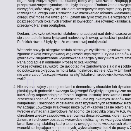
organizacji związkowych do aktualnej liczby województw nie znajdują 
przeprowadzonych symulacjach - były dostępne! Dodam że nie uwzględ
niewygód, które stałyby się udziałem szeregowych myśliwych przy prz
rozwiązania, czego Pan Redaktor jako mieszkaniec ośrodka wielkomie
okręgu być może nie uwzględnił. Zatem nie tylko zrozumiałe względy a
poszczególnych lokalnych środowisk łowieckich, ale również kalkulac
przeciwko Pańskim poglądom.
Dodam, jako członek komisji statutowej pracującej nad dotychczasowy
się z ponad ośmioma tysiącami nadesłanych uwag, wniosków i postulat
Pańskich również były, tyle, że w promilowej mniejszości.
Wreszcie pozycja okręgów została niemałym wysiłkiem ugruntowana w
zgodnie z wolą zdecydowanej większości myśliwych. Czy dla Pana ów w
gwizdek"!? Niepotrzebnie wydatkowana energia tysięcy ludzi warta zm
Pana pogląd jest odmienny. Proszę to skalkulować.
Proszę również zauważyć, że jak dotąd nie zanotowano ż a d n e j oddol
do połączenia okręgów, mimo iż taka możliwość istnieje. Czy w tym ko
nie zmierza do "uszczęśliwiania na siłę" lokalnych środowisk łowieckich
woli?
Nie przesadzajmy z podejrzeniami o demoniczny charakter lub dyktato
piastujących godność Łowczego Krajowego! Względy pragmatyczne nak
ludzi którzy odpowiadają nie "przed Bogiem i historią" lecz karnie i mat
Zrzeszeniu oceniać - z konsekwencjami - nie wg lokalnych układów tow
kompetencji i solidności w działaniu oraz uzyskiwanych rezultatów. Każd
wyłączając Łowczego Krajowego może być w każdym czasie odwołana; 
wysokie wymagania zawodowe. Wiadomo, że specyfika pracy w PZŁ wy
określonej wiedzy zawodowej, ale również doświadczenia, które nabywa 
Zatem, o ile chcemy posiadać wprawdzie nieliczną - ze względów ekon
kwalifikowaną i stabilną kadrę to, przy uwzględnieniu wskazanych okol
warunki zachęcające kompetentnych, wykształconych ludzi do pracy w 