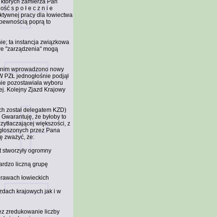
 których zamierza Pan
ć s p o ł e c z n i e
ktywnej pracy dla łowiectwa
 pewnością poprą to
e; ta instancja związkowa
owe "zarządzenia" mogą
 Zanim wprowadzono nowy
 PZŁ jednogłośnie podjął
nie pozostawiała wyboru
j. Kolejny Zjazd Krajowy
ch został delegatem KZD)
 Gwarantuję, że byłoby to
tłaczającej większości, z
 głoszonych przez Pana
ę zważyć, że:
at stworzyły ogromny
ardzo liczną grupę
prawach łowieckich
dach krajowych jak i w
z zredukowanie liczby