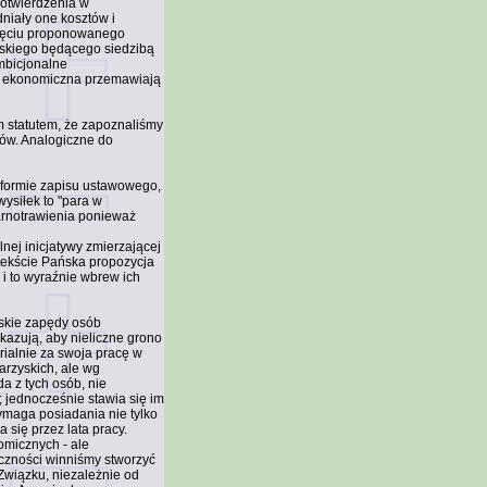
potwierdzenia w
niały one kosztów i
yjęciu proponowanego
jskiego będącego siedzibą
mbicjonalne
ja ekonomiczna przemawiają
m statutem, że zapoznaliśmy
ów. Analogiczne do
 formie zapisu ustawowego,
ysiłek to "para w
arnotrawienia ponieważ
nej inicjatywy zmierzającej
ntekście Pańska propozycja
 i to wyraźnie wbrew ich
rskie zapędy osób
azują, aby nieliczne grono
erialnie za swoja pracę w
arzyskich, ale wg
a z tych osób, nie
jednocześnie stawia się im
maga posiadania nie tylko
się przez lata pracy.
omicznych - ale
iczności winniśmy stworzyć
Związku, niezależnie od