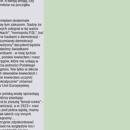
e. A swoją drogą, czy
ników na początku
pamiętam doskonale
się tym zakusom. Sadzę że
iwych odegrał w tej walce
tykach", "monopolu PZŁ", ba!
ne hasłami o demokracji -
rozumianej demokracji
wiedzony" decydent będzie
jesteśmy świadkami
próbami - w imię tychże
 polskie łowiectwo i nasz
ręgów, które nie ustają w
cia jedności Polskiego
ines. Nie tylko w sferze
ych obwodów łowieckich i
kie łowiectwo uczynić
mokratycznie" zrównać
Unii Europejskiej.
ie polską wodę sprzedają
tórzy piastując
to zresztą "temat-rzeka" -
izacji, a w 1923 r. nasi
ch pod jedna egidą, mamy
ak takich czy innych
egramy ...
ercyjnie zdyskontować
ast na względzie los i