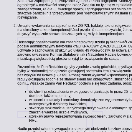
Statutowa zaproponuje rozwiązanie zgodne z Pana poglądem. Koledzy
ograniczyć w możliwości pracy na rzecz Związku na tyle są w tą działalnoś
zaangażowani, że dla .... świętego spokoju sprzyjającemu per saldo efe
znacznie bardziej niż "przepychanki" pod "demokratycznymi" hasłami z
rozwiązanie.
Uwagi o wydawaniu zarządzeń przez ZG PZŁ traktuję jako przejęzyczeni
ma określony zakres kompetencji! Jest przeto aż nadto oczywiste, że 
dotyczyć wyłącznie spraw mieszczących się w tych kompetencjach.
Deklarując poszanowanie dla zasad demokracji trzeba ją szanować!
podział administracyjny terytorium kraju KRAJOWY ZJAZD DELEGATÓW
uchwałę o zachowaniu struktur wg układu 49 województw. Ta uchwała 
zarówno ówczesnej Komisji Statutowej jak i Naczelnej Radzie Łowieckie
miażdżącą większością głosów przyjął to rozwiązanie do statutu.
Rozumiem, że Pan Redaktor (gdyby zgodnie z wolą gdańskich myśliwy
byłby w znakomitej mniejszości głosującej przeciwko temu rozwiązaniu.
bez wpływu na uchwałę Zjazdu! Proszę zatem wykazać wspomnianej przy
reguły głosującej zgodnie ze stanowiskiem rad okręgowych, słuszność
opinii... Wszakże zanim Pan Redaktor podejmie się tego zadania, prosz
do chwili przekształcenia w okręgowe organizacje te przez 25 l
dorobek, także materialny,
w oparciu o zasady i procedury demokratyczne wygenerowały b
autentycznych działaczy łowieckich,
stworzyły możliwość autentycznego decydowania o lokalnych s
znacznie większej liczbie myśliwych,
uzyskały prawo reprezentowania swojego terenu zarówno w zjaz
NRŁ.
Nadto przedstawione dywagacje o rzekomym obniżeniu kosztów poprze