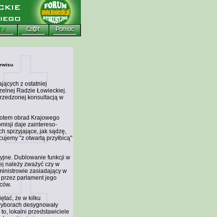
rwisu
jących z ostatniej
zelnej Radzie Łowieckiej.
rzedzonej konsultacją w
miotem obrad Krajowego
isji daje zaintereso-
h sprzyjające, jak sądzę,
ujemy "z otwartą przyłbicą"
jne. Dublowanie funkcji w
ej należy zważyć czy w
ministrowie zasiadający w
 przez parlament jego
ców.
tać, że w kilku
 wyborach desygnowały
to, lokalni przedstawiciele