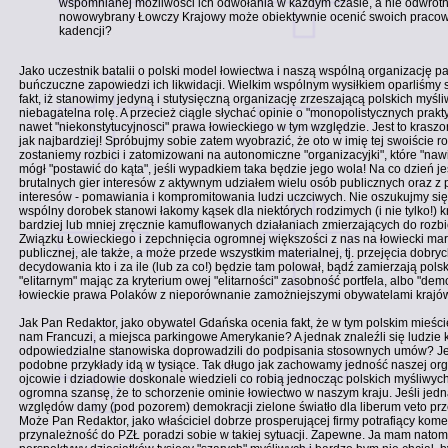
wspomnianej możliwości ich odwołania w każdym czasie, a nie odwrotni
nowowybrany Łowczy Krajowy może obiektywnie ocenić swoich pracow
kadencji?
Jako uczestnik batalii o polski model łowiectwa i naszą wspólną organizację 
buńczuczne zapowiedzi ich likwidacji. Wielkim wspólnym wysiłkiem oparliśmy 
fakt, iż stanowimy jedyną i stutysięczną organizację zrzeszającą polskich myśl
niebagatelna rolę. A przecież ciągle słychać opinie o "monopolistycznych prak
nawet "niekonstytucyjnosci" prawa łowieckiego w tym względzie. Jest to kraszo
jak najbardziej! Spróbujmy sobie zatem wyobrazić, że oto w imię tej swoiście 
zostaniemy rozbici i zatomizowani na autonomiczne "organizacyjki", które "na
mógł "postawić do kąta", jeśli wypadkiem taka będzie jego wola! Na co dzień 
brutalnych gier interesów z aktywnym udziałem wielu osób publicznych oraz z 
interesów - pomawiania i kompromitowania ludzi uczciwych. Nie oszukujmy się,
wspólny dorobek stanowi łakomy kąsek dla niektórych rodzimych (i nie tylko!) k
bardziej lub mniej zręcznie kamuflowanych działaniach zmierzających do rozbi
Związku Łowieckiego i zepchnięcia ogromnej większości z nas na łowiecki marg
publicznej, ale także, a może przede wszystkim materialnej, tj. przejęcia dobr
decydowania kto i za ile (lub za co!) będzie tam polował, bądź zamierzają pols
"elitarnym" mając za kryterium owej "elitarności" zasobność portfela, albo "de
łowieckie prawa Polaków z nieporównanie zamożniejszymi obywatelami krajów 
Jak Pan Redaktor, jako obywatel Gdańska ocenia fakt, że w tym polskim mieśc
nam Francuzi, a miejsca parkingowe Amerykanie? A jednak znaleźli się ludzie k
odpowiedzialne stanowiska doprowadzili do podpisania stosownych umów? Jest 
podobne przykłady idą w tysiące. Tak długo jak zachowamy jedność naszej organ
ojcowie i dziadowie doskonale wiedzieli co robią jednocząc polskich myśliwy
ogromna szansę, że to schorzenie ominie łowiectwo w naszym kraju. Jeśli jedn
względów damy (pod pozorem) demokracji zielone światło dla liberum veto prz
Może Pan Redaktor, jako właściciel dobrze prosperującej firmy potrafiący kom
przynależność do PZŁ poradzi sobie w takiej sytuacji. Zapewne. Ja mam natomi