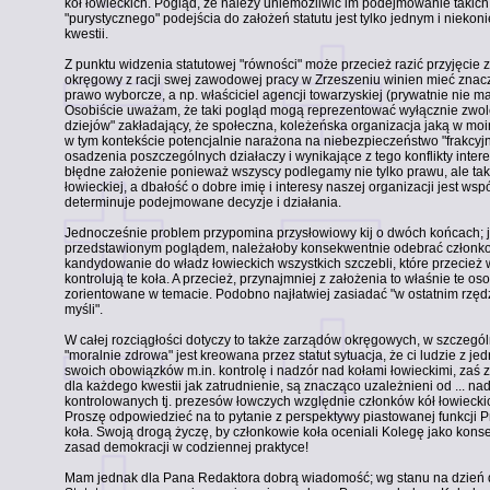
kół łowieckich. Pogląd, że należy uniemożliwić im podejmowanie takich
"purystycznego" podejścia do założeń statutu jest tylko jednym i niekoni
kwestii.
Z punktu widzenia statutowej "równości" może przecież razić przyjęcie 
okręgowy z racji swej zawodowej pracy w Zrzeszeniu winien mieć znac
prawo wyborcze, a np. właściciel agencji towarzyskiej (prywatnie nie m
Osobiście uważam, że taki pogląd mogą reprezentować wyłącznie zwole
dziejów" zakładający, że społeczna, koleżeńska organizacja jaką w moim
w tym kontekście potencjalnie narażona na niebezpieczeństwo "frakcyjn
osadzenia poszczególnych działaczy i wynikające z tego konflikty interes
błędne założenie ponieważ wszyscy podlegamy nie tylko prawu, ale t
łowieckiej, a dbałość o dobre imię i interesy naszej organizacji jest w
determinuje podejmowane decyzje i działania.
Jednocześnie problem przypomina przysłowiowy kij o dwóch końcach; je
przedstawionym poglądem, należałoby konsekwentnie odebrać członko
kandydowanie do władz łowieckich wszystkich szczebli, które przecież 
kontrolują te koła. A przecież, przynajmniej z założenia to właśnie te os
zorientowane w temacie. Podobno najłatwiej zasiadać "w ostatnim rzędz
myśli".
W całej rozciągłości dotyczy to także zarządów okręgowych, w szczegó
"moralnie zdrowa" jest kreowana przez statut sytuacja, że ci ludzie z je
swoich obowiązków m.in. kontrolę i nadzór nad kołami łowieckimi, zaś z
dla każdego kwestii jak zatrudnienie, są znacząco uzależnieni od ... n
kontrolowanych tj. prezesów łowczych względnie członków kół łowieck
Proszę odpowiedzieć na to pytanie z perspektywy piastowanej funkcji
koła. Swoją drogą życzę, by członkowie koła oceniali Kolegę jako k
zasad demokracji w codziennej praktyce!
Mam jednak dla Pana Redaktora dobrą wiadomość; wg stanu na dzień d