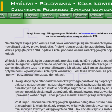
Uwagi Łowczego Okręgowego w Gdańsku do
komentarza
redaktora se
na temat rozwiązań w nowym statucie PZŁ.
Na obecnym etapie prac komisja statutowa koncentruje się na zmianach wynika
nowelizacji ustawy prawo łowieckie. Projekt roboczy zostanie przedłożony Nac
Wersja przyjęta przez NRŁ będzie z kolei poddana ocenie rad okręgowych pop
kołach.
Wnioski i opinie posłużą do opracowania projektu statutu, który będzie przed
Zjazdu Delegatów. Zaproszenie do współpracy ze strony Przewodniczącego Kom
wanym dodatkowy czas na przeanalizowanie ich własnej wizji zmian statutowyc
optymalnemu wykorzystaniu kolejnych konsultacji. Jest także dowodem, że prac
i pełnym poszanowaniem zasad demokracji.
Uwagi dotyczące "standardów demokratycznego państwa" są nieprecyzy
układzie nadzorowany - nadzorujący może budzić zastrzeżenia, niemni
określonych sytuacjach istotnie powstaje zagrożenie. Nie sądzę by np. 
ławach poselskich stanowili zagrożenie dla prawidłowego realizowania
uprawnień wobec rządu, choć jedynie mandat zawdzięczają woli wybor
Postulując umocnienie roli okręgowych zjazdów delegatów proszę pamię
przypadkach to właśnie zjazdy okręgowe w tajnych, demokratycznych
miejscowych łowczych okręgowych do NRŁ. Tak chcieli uczynić, i zrobili 