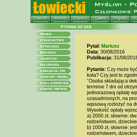
Pytał:
Mariusz
Data:
30/08/2016
Publikacja:
31/08/201
Pytanie:
Czy może być
koła? Czy jest to zgodn
"Osoba składająca dekl
terminie 7 dni od otrz
jednorazową opłatę wp
uzasadnionych, na pro
wpisową rozłożyć na dw
Wysokość opłaty wpiso
a) 2000 zł, słownie: d
rodzeństwem, dziecki
b) 1000 zł, słownie: j
rodzeństwem, dzieckie