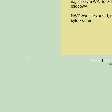
najbliższym WZ. To, że
osobowy.
NWZ zwołuje zarząd, c
było kworum.
|
Szukaj
Ochr
P&H