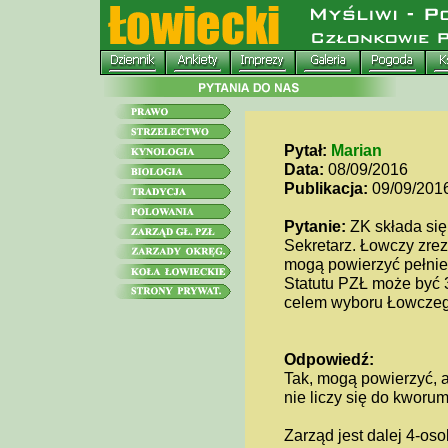
Pytał:
Marian
Data:
08/09/2016
Publikacja:
09/09/201
Pytanie:
ZK składa się 
Sekretarz. Łowczy zrez
mogą powierzyć pełnie
Statutu PZŁ może być
celem wyboru Łowcze
Odpowiedź:
Tak, mogą powierzyć, a
nie liczy się do kworu
Zarząd jest dalej 4-os