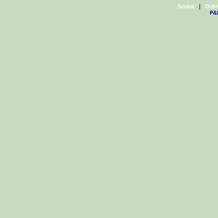
|
Szukaj
Ochr
P&H