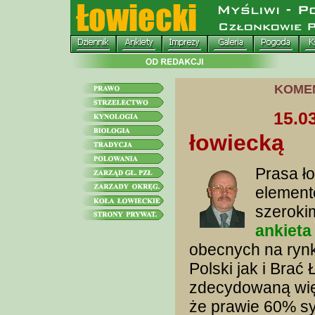
KOME
15.0
łowiecką
Prasa ło
element
szeroki
ankieta
obecnych na rynk
Polski jak i Brać
zdecydowaną wię
że prawie 60% sy