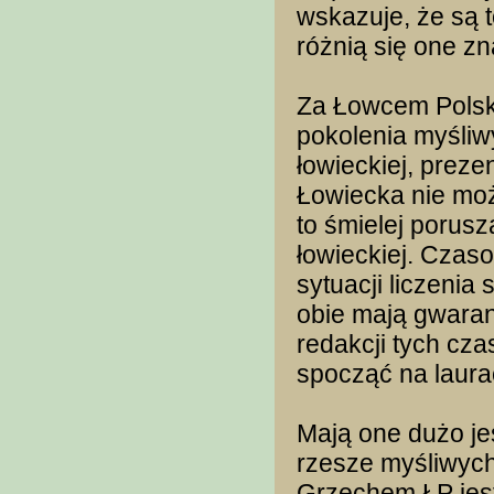
wskazuje, że są t
różnią się one z
Za Łowcem Polski
pokolenia myśli
łowieckiej, prez
Łowiecka nie może
to śmielej porusz
łowieckiej. Czaso
sytuacji liczenia
obie mają gwaran
redakcji tych cz
spocząć na laura
Mają one dużo je
rzesze myśliwych
Grzechem ŁP jest