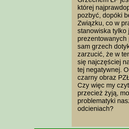
której najprawdo
pozbyć, dopóki b
Związku, co w pr
stanowiska tylko 
prezentowanych p
sam grzech dotyk
zarzucić, że w t
się najczęściej n
tej negatywnej. O
czarny obraz PZŁ,
Czy więc my czyte
przecież żyją, m
problematyki nas
odcieniach?