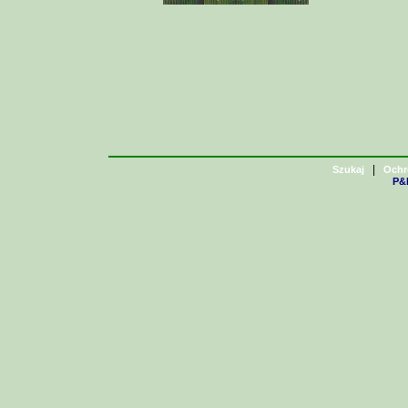
|
Szukaj
Ochr
P&H