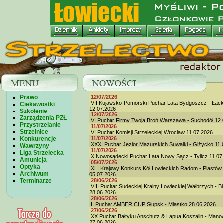
Prawo
12/07/2026
VII Kujawsko-Pomorski Puchar Lata Bydgoszcz - Łąc
Ciekawostki
12.07.2026
Szkolenie
12/07/2026
Zarządzenia PZŁ
VI Puchar Firmy Twoja Broń Warszawa - Suchodół 12.
Przystrzelanie
11/07/2026
Strzelnice
VI Puchar Komisji Strzeleckiej Wrocław 11.07.2026
Konkurencje
11/07/2026
XXXI Puchar Jezior Mazurskich Suwałki - Giżycko 11.
Wawrzyny
11/07/2026
Liga Strzelecka
X Nowosądecki Puchar Lata Nowy Sącz - Tylicz 11.07
Amunicja
05/07/2026
Optyka
XLI Krajowy Konkurs Kół Łowieckich Radom - Piastów
Archiwum
05.07.2026
Terminarze
28/06/2026
VIII Puchar Sudeckiej Krainy Łowieckiej Wałbrzych - B
28.06.2026
28/06/2026
II Puchar AMBER CUP Słupsk - Miastko 28.06.2026
27/06/2026
XX Puchar Bałtyku Anschutz & Lapua Koszalin - Man
27.06.2026