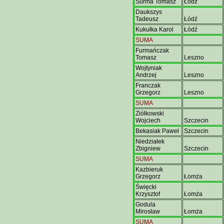
Surma Tomasz
Łódź
Daukszys
Tadeusz
Łódź
Kukułka Karol
Łódź
SUMA
Furmańczak
Tomasz
Leszno
Wojtyniak
Andrzej
Leszno
Franczak
Grzegorz
Leszno
SUMA
Ziółkowski
Wojciech
Szczecin
Bekasiak Paweł
Szczecin
Niedziałek
Zbigniew
Szczecin
SUMA
Kazbieruk
Grzegorz
Łomża
Święcki
Krzysztof
Łomża
Godula
Mirosław
Łomża
SUMA