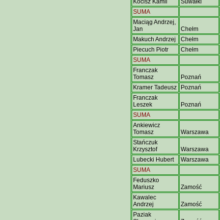
Kocisz Kamil
Suwałki
SUMA
Maciąg Andrzej,
Jan
Chełm
Makuch Andrzej
Chełm
Piecuch Piotr
Chełm
SUMA
Franczak
Tomasz
Poznań
Kramer Tadeusz
Poznań
Franczak
Leszek
Poznań
SUMA
Ankiewicz
Tomasz
Warszawa
Stańczuk
Krzysztof
Warszawa
Lubecki Hubert
Warszawa
SUMA
Feduszko
Mariusz
Zamość
Kawalec
Andrzej
Zamość
Paziak