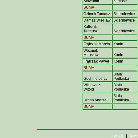
Sławomir
Zamość
SUMA
Ozimek Tomasz
Skierniewice
Damaz Wiesław
Skierniewice
Kalisiak
Tadeusz
Skierniewice
SUMA
Frątczak Marcin
Konin
Woźniak
Mirosław
Konin
Frątczak Paweł
Konin
SUMA
Biała
Gochnio Jerzy
Podlaska
Witkowicz
Biała
Witold
Podlaska
Biała
Urban Andrzej
Podlaska
SUMA
|
Szukaj
Ochr