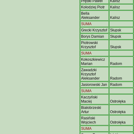
Prędki Paweł
Kalisz
Kołodziej Piotr
Kalisz
Bella
Aleksander
Kalisz
SUMA
Grecki Krzysztof
Słupsk
Borys Damian
Słupsk
Piotrowski
Krzysztof
Słupsk
SUMA
Kokoszkiewicz
Marian
Radom
Zawadzki
Krzysztof
Aleksander
Radom
Jasiorowski Jan
Radom
SUMA
Kaczyński
Maciej
Ostrołęka
Białobrzeski
Artur
Ostrołęka
Rasiński
Wojciech
Ostrołęka
SUMA