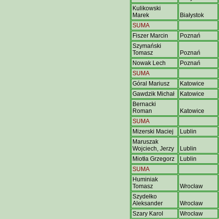
Kulikowski
Marek
Białystok
SUMA
Fiszer Marcin
Poznań
Szymański
Tomasz
Poznań
Nowak Lech
Poznań
SUMA
Góral Mariusz
Katowice
Gawdzik Michał
Katowice
Bernacki
Roman
Katowice
SUMA
Mizerski Maciej
Lublin
Maruszak
Wojciech, Jerzy
Lublin
Miotła Grzegorz
Lublin
SUMA
Huminiak
Tomasz
Wrocław
Szydełko
Aleksander
Wrocław
Szary Karol
Wrocław