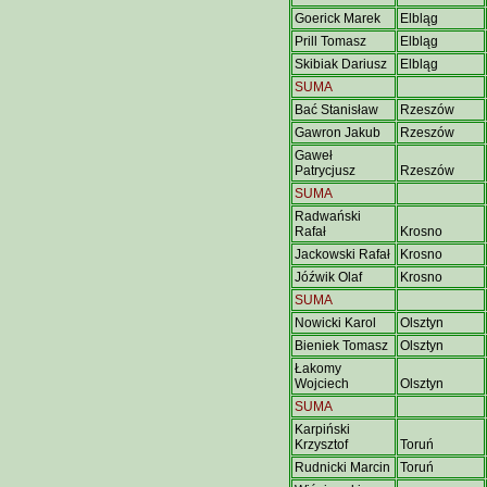
Goerick Marek
Elbląg
Prill Tomasz
Elbląg
Skibiak Dariusz
Elbląg
SUMA
Bać Stanisław
Rzeszów
Gawron Jakub
Rzeszów
Gaweł
Patrycjusz
Rzeszów
SUMA
Radwański
Rafał
Krosno
Jackowski Rafał
Krosno
Jóźwik Olaf
Krosno
SUMA
Nowicki Karol
Olsztyn
Bieniek Tomasz
Olsztyn
Łakomy
Wojciech
Olsztyn
SUMA
Karpiński
Krzysztof
Toruń
Rudnicki Marcin
Toruń