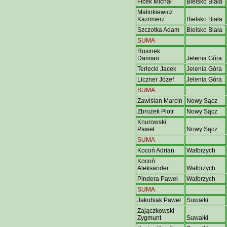
Ficek Michał
Bielsko Biała
Malinkiewicz
Kazimierz
Bielsko Biała
Szczotka Adam
Bielsko Biała
SUMA
Rusinek
Damian
Jelenia Góra
Terlecki Jacek
Jelenia Góra
Liczner Józef
Jelenia Góra
SUMA
Zawiślan Marcin
Nowy Sącz
Zbrożek Piotr
Nowy Sącz
Knurowski
Paweł
Nowy Sącz
SUMA
Kocoń Adrian
Wałbrzych
Kocoń
Aleksander
Wałbrzych
Pindera Paweł
Wałbrzych
SUMA
Jakubiak Paweł
Suwałki
Zajączkowski
Zygmunt
Suwałki