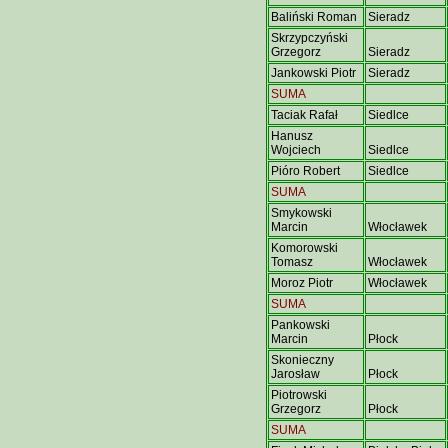
Baliński Roman
Sieradz
Skrzypczyński
Grzegorz
Sieradz
Jankowski Piotr
Sieradz
SUMA
Taciak Rafał
Siedlce
Hanusz
Wojciech
Siedlce
Pióro Robert
Siedlce
SUMA
Smykowski
Marcin
Włocławek
Komorowski
Tomasz
Włocławek
Moroz Piotr
Włocławek
SUMA
Pankowski
Marcin
Płock
Skonieczny
Jarosław
Płock
Piotrowski
Grzegorz
Płock
SUMA