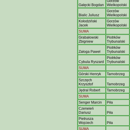
Gorzów
Gałęcki Bogdan
Wielkopolski
Gorzów
Bialic Juliusz
Wielkopolski
Kołodziński
Gorzów
Jacek
Wielkopolski
SUMA
Grabałowski
Piotrków
Zbigniew
Trybunalski
Piotrków
Załoga Paweł
Trybunalski
Piotrków
Cybula Ryszard
Trybunalski
SUMA
Górski Henryk
Tarnobrzeg
Szczęch
Krzysztof
Tarnobrzeg
Jędral Robert
Tarnobrzeg
SUMA
Senger Marcin
Piła
Czerwień
Dariusz
Piła
Pietrusza
Wojciech
Piła
SUMA