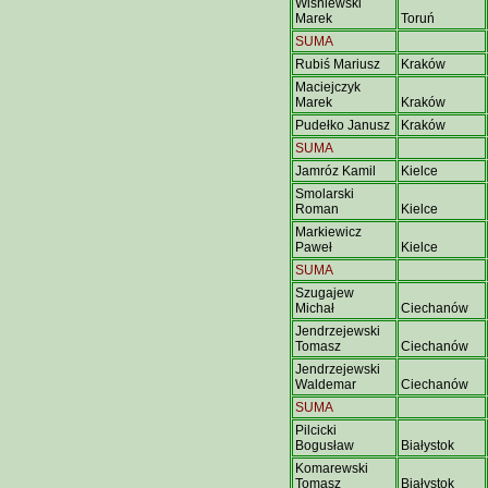
Wiśniewski
Marek
Toruń
SUMA
Rubiś Mariusz
Kraków
Maciejczyk
Marek
Kraków
Pudełko Janusz
Kraków
SUMA
Jamróz Kamil
Kielce
Smolarski
Roman
Kielce
Markiewicz
Paweł
Kielce
SUMA
Szugajew
Michał
Ciechanów
Jendrzejewski
Tomasz
Ciechanów
Jendrzejewski
Waldemar
Ciechanów
SUMA
Pilcicki
Bogusław
Białystok
Komarewski
Tomasz
Białystok