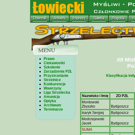
Prawo
XII Mis
Ciekawostki
Poz
Szkolenie
Zarządzenia PZŁ
Przystrzelanie
Klasyfikacja ind
Strzelnice
Konkurencje
Wawrzyny
Liga Strzelecka
Nazwisko i Imię
ZO PZŁ
Amunicja
Optyka
Montowski
Archiwum
Zbyszko
Bydgoszcz
Terminarze
Isaryk Sergiej
Bydgoszcz
Modrzejewski
Jacek
Bydgoszcz
SUMA