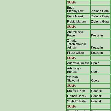
SUMA
Buda
Przemysław
Zielona Góra
Buda Marek
Zielona Góra
Fiebig Marian
Zielona Góra
SUMA
Andrzejczyk
Paweł
Koszalin
Zmuda
Trzebiatowski
Adrian
Koszalin
Pilarz Wiktor
Koszalin
SUMA
Adamski Łukasz
Opole
Adamczyk
Bartosz
Opole
Walisko
Sławomir
Opole
SUMA
Kraiński Piotr
Gdańsk
Lipiński Jacek
Gdańsk
Szyłejko Rafał
Gdańsk
SUMA