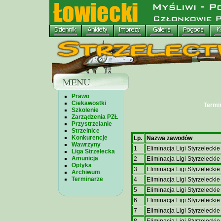
Prawo
Ciekawostki
Termin
Szkolenie
Zarządzenia PZŁ
Przystrzelanie
Strzelnice
Konkurencje
Lp.
Nazwa zawodów
Wawrzyny
1
Eliminacja Ligi Styrzelecki
Liga Strzelecka
Amunicja
2
Eliminacja Ligi Styrzelecki
Optyka
3
Eliminacja Ligi Styrzelecki
Archiwum
Terminarze
4
Eliminacja Ligi Styrzelecki
5
Eliminacja Ligi Styrzelecki
6
Eliminacja Ligi Styrzelecki
7
Eliminacja Ligi Styrzelecki
8
Eliminacja Ligi Styrzelecki