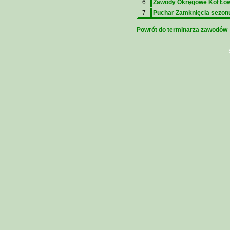
6
Zawody Okręgowe Kół Łow
7
Puchar Zamknięcia sezonu
Powrót do terminarza zawodów