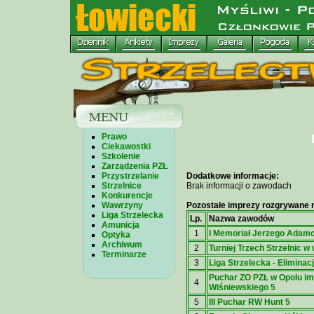
Prawo
Ciekawostki
Szkolenie
Zarządzenia PZŁ
Przystrzelanie
Dodatkowe informacje:
Strzelnice
Brak informacji o zawodach
Konkurencje
Wawrzyny
Pozostałe imprezy rozgrywane n
Liga Strzelecka
Lp.
Nazwa zawodów
Amunicja
1
I Memoriał Jerzego Adam
Optyka
Archiwum
2
Turniej Trzech Strzelnic w
Terminarze
3
Liga Strzelecka - Eliminacj
Puchar ZO PZŁ w Opolu i
4
Wiśniewskiego 5
5
III Puchar RW Hunt 5