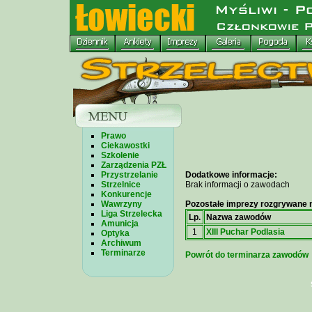
Prawo
Ciekawostki
Szkolenie
Zarządzenia PZŁ
Przystrzelanie
Dodatkowe informacje:
Strzelnice
Brak informacji o zawodach
Konkurencje
Wawrzyny
Pozostałe imprezy rozgrywane n
Liga Strzelecka
Lp.
Nazwa zawodów
Amunicja
1
XIII Puchar Podlasia
Optyka
Archiwum
Terminarze
Powrót do terminarza zawodów