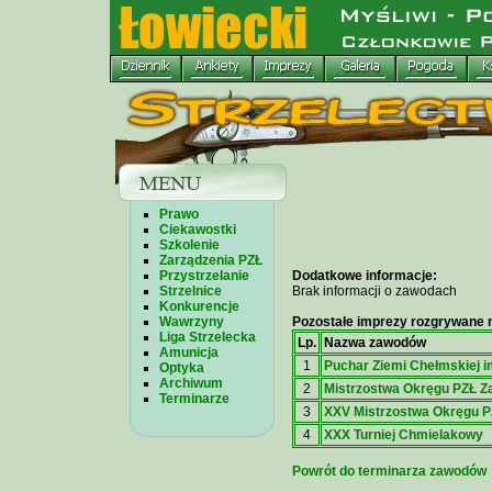
Prawo
Ciekawostki
Szkolenie
Zarządzenia PZŁ
Przystrzelanie
Dodatkowe informacje:
Strzelnice
Brak informacji o zawodach
Konkurencje
Wawrzyny
Pozostałe imprezy rozgrywane n
Liga Strzelecka
Lp.
Nazwa zawodów
Amunicja
1
Puchar Ziemi Chełmskiej i
Optyka
Archiwum
2
Mistrzostwa Okręgu PZŁ 
Terminarze
3
XXV Mistrzostwa Okręgu 
4
XXX Turniej Chmielakowy
Powrót do terminarza zawodów