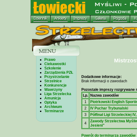
Prawo
Mistrzos
Ciekawostki
Szkolenie
Zarządzenia PZŁ
Przystrzelanie
Dodatkowe informacje:
Strzelnice
Brak informacji o zawodach
Konkurencje
Wawrzyny
Pozostałe imprezy rozgrywane n
Liga Strzelecka
Lp.
Nazwa zawodów
Amunicja
1
Piotrkowski English Sporti
Optyka
Archiwum
2
IV Puchar Trybunalski
Terminarze
3
Półfinał Ligi Strzeleckiej IV, 
Zawody Strzelectwa Myśliw
4
Jesieni"
Powrót do terminarza zawodów