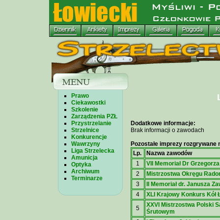
Prawo
Ciekawostki
Szkolenie
Zarządzenia PZŁ
Przystrzelanie
Dodatkowe informacje:
Strzelnice
Brak informacji o zawodach
Konkurencje
Wawrzyny
Pozostałe imprezy rozgrywane n
Liga Strzelecka
Lp.
Nazwa zawodów
Amunicja
1
VII Memoriał Dr Grzegorz
Optyka
Archiwum
2
Mistrzostwa Okręgu Rado
Terminarze
3
II Memoriał dr. Janusza Z
4
XLI Krajowy Konkurs Kół 
XXVI Mistrzostwa Polski 
5
Śrutowym