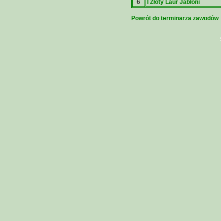
6
I Złoty Laur Jabłoni
Powrót do terminarza zawodów