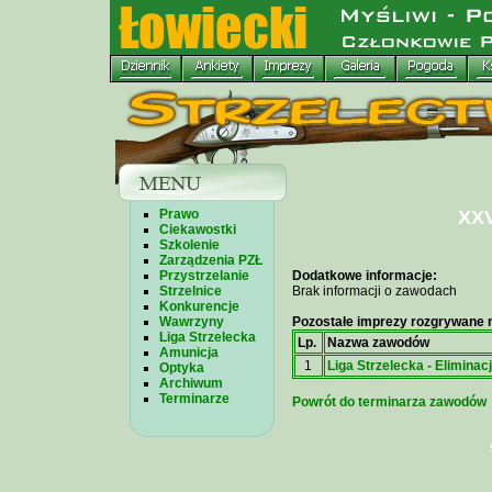
Prawo
XXV
Ciekawostki
Szkolenie
Zarządzenia PZŁ
Przystrzelanie
Dodatkowe informacje:
Strzelnice
Brak informacji o zawodach
Konkurencje
Wawrzyny
Pozostałe imprezy rozgrywane n
Liga Strzelecka
Lp.
Nazwa zawodów
Amunicja
1
Liga Strzelecka - Eliminacje
Optyka
Archiwum
Terminarze
Powrót do terminarza zawodów