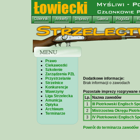
Prawo
Ciekawostki
Szkolenie
Zarządzenia PZŁ
Przystrzelanie
Dodatkowe informacje:
Strzelnice
Brak informacji o zawodach
Konkurencje
Wawrzyny
Pozostałe imprezy rozgrywane n
Liga Strzelecka
Lp.
Nazwa zawodów
Amunicja
1
III Piotrkowski Englisch Sp
Optyka
Archiwum
2
Mistrzostwa Okręgu Piotr
Terminarze
3
IV Piotrkowski Englisch Sp
Powrót do terminarza zawodów