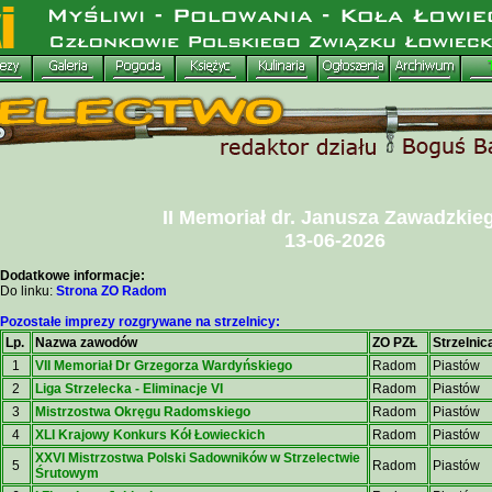
II Memoriał dr. Janusza Zawadzkie
13-06-2026
Dodatkowe informacje:
Do linku:
Strona ZO Radom
Pozostałe imprezy rozgrywane na strzelnicy:
Lp.
Nazwa zawodów
ZO PZŁ
Strzelnic
1
VII Memoriał Dr Grzegorza Wardyńskiego
Radom
Piastów
2
Liga Strzelecka - Eliminacje VI
Radom
Piastów
3
Mistrzostwa Okręgu Radomskiego
Radom
Piastów
4
XLI Krajowy Konkurs Kół Łowieckich
Radom
Piastów
XXVI Mistrzostwa Polski Sadowników w Strzelectwie
5
Radom
Piastów
Śrutowym