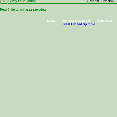
6
I Złoty Laur Jabłoni
Radom
Piastów
Powrót do terminarza zawodów
|
|
Szukaj
Ochrona prywatności
Webmaster
P&H Limited Sp. z o.o.