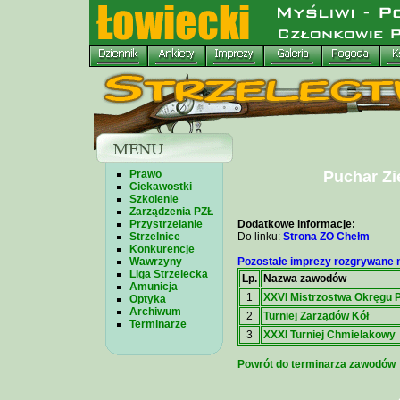
Prawo
Puchar Zi
Ciekawostki
Szkolenie
Zarządzenia PZŁ
Przystrzelanie
Dodatkowe informacje:
Strzelnice
Do linku:
Strona ZO Chełm
Konkurencje
Wawrzyny
Pozostałe imprezy rozgrywane n
Liga Strzelecka
Lp.
Nazwa zawodów
Amunicja
1
XXVI Mistrzostwa Okręgu 
Optyka
Archiwum
2
Turniej Zarządów Kół
Terminarze
3
XXXI Turniej Chmielakowy
Powrót do terminarza zawodów