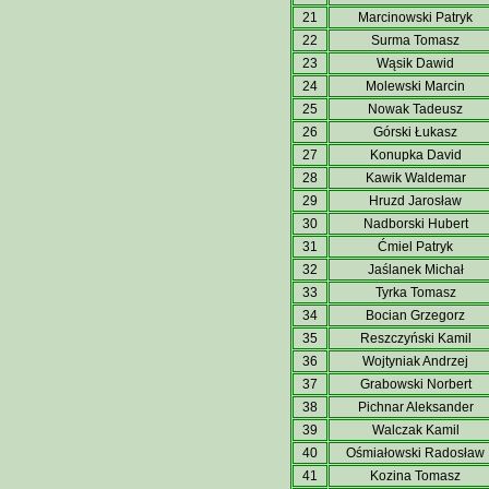
21
Marcinowski Patryk
22
Surma Tomasz
23
Wąsik Dawid
24
Molewski Marcin
25
Nowak Tadeusz
26
Górski Łukasz
27
Konupka David
28
Kawik Waldemar
29
Hruzd Jarosław
30
Nadborski Hubert
31
Ćmiel Patryk
32
Jaślanek Michał
33
Tyrka Tomasz
34
Bocian Grzegorz
35
Reszczyński Kamil
36
Wojtyniak Andrzej
37
Grabowski Norbert
38
Pichnar Aleksander
39
Walczak Kamil
40
Ośmiałowski Radosław
41
Kozina Tomasz