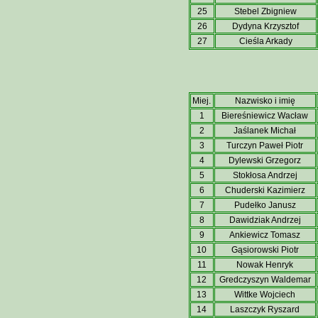
25
Stebel Zbigniew
26
Dydyna Krzysztof
27
Cieśla Arkady
Miej.
Nazwisko i imię
1
Biereśniewicz Wacław
2
Jaślanek Michał
3
Turczyn Paweł Piotr
4
Dylewski Grzegorz
5
Stokłosa Andrzej
6
Chuderski Kazimierz
7
Pudełko Janusz
8
Dawidziak Andrzej
9
Ankiewicz Tomasz
10
Gąsiorowski Piotr
11
Nowak Henryk
12
Gredczyszyn Waldemar
13
Wittke Wojciech
14
Laszczyk Ryszard