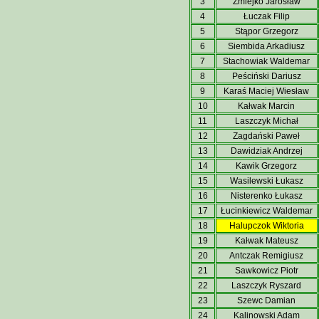
3
Żmiejko Jarosław
4
Łuczak Filip
5
Stąpor Grzegorz
6
Siembida Arkadiusz
7
Stachowiak Waldemar
8
Peściński Dariusz
9
Karaś Maciej Wiesław
10
Kałwak Marcin
11
Laszczyk Michał
12
Zagdański Paweł
13
Dawidziak Andrzej
14
Kawik Grzegorz
15
Wasilewski Łukasz
16
Nisterenko Łukasz
17
Łucinkiewicz Waldemar
18
Halupczok Wiktoria
19
Kałwak Mateusz
20
Antczak Remigiusz
21
Sawkowicz Piotr
22
Laszczyk Ryszard
23
Szewc Damian
24
Kalinowski Adam