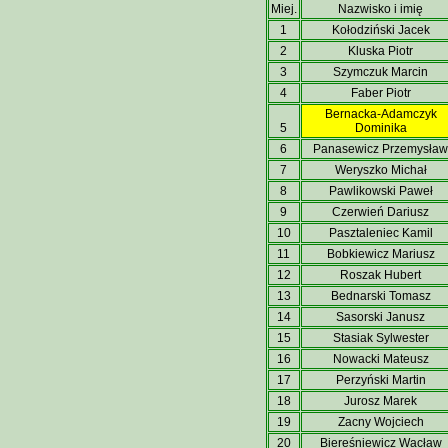
Miej.
Nazwisko i imię
1
Kołodziński Jacek
2
Kluska Piotr
3
Szymczuk Marcin
4
Faber Piotr
Bernacka-Adamczyk
5
Dominika
6
Panasewicz Przemysław
7
Weryszko Michał
8
Pawlikowski Paweł
9
Czerwień Dariusz
10
Pasztaleniec Kamil
11
Bobkiewicz Mariusz
12
Roszak Hubert
13
Bednarski Tomasz
14
Sasorski Janusz
15
Stasiak Sylwester
16
Nowacki Mateusz
17
Perzyński Martin
18
Jurosz Marek
19
Zacny Wojciech
20
Biereśniewicz Wacław