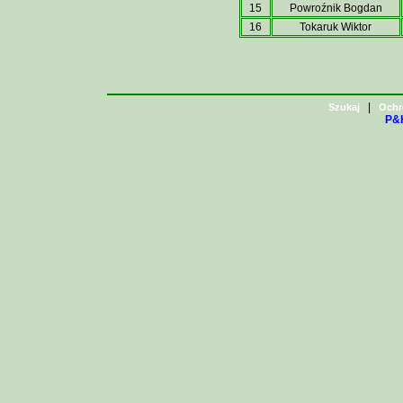
15
Powroźnik Bogdan
16
Tokaruk Wiktor
|
Szukaj
Ochr
P&H