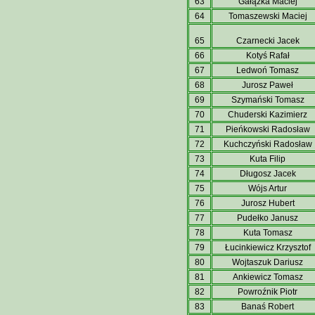
63
Gałązka Maciej
64
Tomaszewski Maciej
65
Czarnecki Jacek
66
Kotyś Rafał
67
Ledwoń Tomasz
68
Jurosz Paweł
69
Szymański Tomasz
70
Chuderski Kazimierz
71
Pieńkowski Radosław
72
Kuchczyński Radosław
73
Kuta Filip
74
Długosz Jacek
75
Wójs Artur
76
Jurosz Hubert
77
Pudełko Janusz
78
Kuta Tomasz
79
Łucinkiewicz Krzysztof
80
Wojtaszuk Dariusz
81
Ankiewicz Tomasz
82
Powroźnik Piotr
83
Banaś Robert