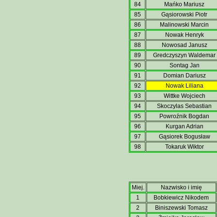
84
Mańko Mariusz
85
Gąsiorowski Piotr
86
Malinowski Marcin
87
Nowak Henryk
88
Nowosad Janusz
89
Gredczyszyn Waldemar
90
Sontag Jan
91
Domian Dariusz
92
Nowak Liliana
93
Wittke Wojciech
94
Skoczylas Sebastian
95
Powroźnik Bogdan
96
Kurgan Adrian
97
Gąsiorek Bogusław
98
Tokaruk Wiktor
Miej.
Nazwisko i imię
1
Bobkiewicz Nikodem
2
Biniszewski Tomasz