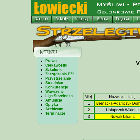
Prawo
V
Ciekawostki
Szkolenie
Zarządzenia PZŁ
Przystrzelanie
Strzelnice
Konkurencje
Wawrzyny
Liga Strzelecka
Miej.
Nazwisko i imię
Amunicja
1
Bernacka-Adamczyk Dom
Optyka
Archiwum
2
Halupczok Wiktoria
Terminarze
3
Nowak Liliana