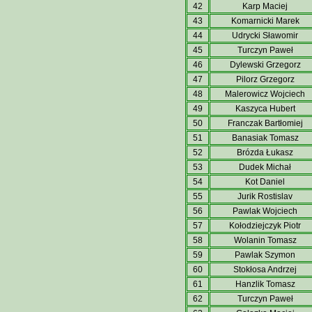
42
Karp Maciej
43
Komarnicki Marek
44
Udrycki Sławomir
45
Turczyn Paweł
46
Dylewski Grzegorz
47
Pilorz Grzegorz
48
Malerowicz Wojciech
49
Kaszyca Hubert
50
Franczak Bartłomiej
51
Banasiak Tomasz
52
Brózda Łukasz
53
Dudek Michał
54
Kot Daniel
55
Jurik Rostislav
56
Pawlak Wojciech
57
Kołodziejczyk Piotr
58
Wolanin Tomasz
59
Pawlak Szymon
60
Stokłosa Andrzej
61
Hanzlik Tomasz
62
Turczyn Paweł