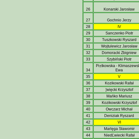
26
Konarski Jarosław
27
Gochnio Jerzy
28
IV
29
Sanczenko Piotr
30
Tuszkowski Ryszard
31
Wojtulewicz Jarosław
32
Domoracki Zbigniew
33
Szybiński Piotr
Pi±tkowska - Klimaszews
34
Ewa
35
V
36
Kozikowski Rafał
37
¦więcki Krzysztof
38
Mańko Mariusz
39
Kozikowski Krzysztof
40
Owczarz Michał
41
Deniziak Ryszard
42
VI
43
Marlęga Sławomir
44
NiedĽwiecki Rafał