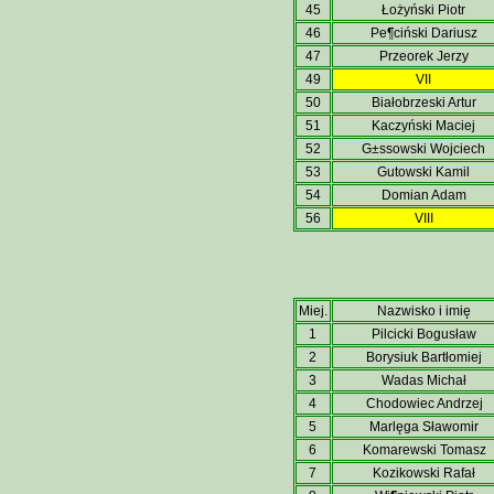
45
Łożyński Piotr
46
Pe¶ciński Dariusz
47
Przeorek Jerzy
49
VII
50
Białobrzeski Artur
51
Kaczyński Maciej
52
G±ssowski Wojciech
53
Gutowski Kamil
54
Domian Adam
56
VIII
Miej.
Nazwisko i imię
1
Pilcicki Bogusław
2
Borysiuk Bartłomiej
3
Wadas Michał
4
Chodowiec Andrzej
5
Marlęga Sławomir
6
Komarewski Tomasz
7
Kozikowski Rafał