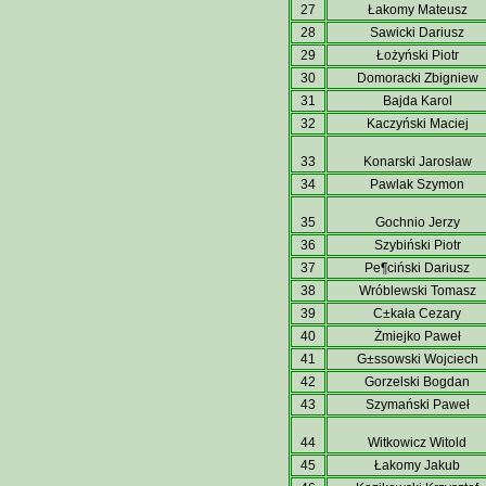
27
Łakomy Mateusz
28
Sawicki Dariusz
29
Łożyński Piotr
30
Domoracki Zbigniew
31
Bajda Karol
32
Kaczyński Maciej
33
Konarski Jarosław
34
Pawlak Szymon
35
Gochnio Jerzy
36
Szybiński Piotr
37
Pe¶ciński Dariusz
38
Wróblewski Tomasz
39
C±kała Cezary
40
Żmiejko Paweł
41
G±ssowski Wojciech
42
Gorzelski Bogdan
43
Szymański Paweł
44
Witkowicz Witold
45
Łakomy Jakub