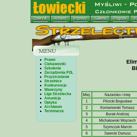
Prawo
Elim
Ciekawostki
Bi
Szkolenie
Zarządzenia PZŁ
Przystrzelanie
Strzelnice
Konkurencje
Wawrzyny
Liga Strzelecka
Miej.
Nazwisko i imię
Amunicja
1
Pilcicki Bogusław
Optyka
Archiwum
2
Komarewski Tomasz
Terminarze
3
Burak Andrzej
4
Michałowski Wojciech
5
Szymczuk Marcin
6
Sawicki Dariusz