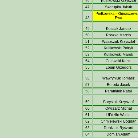
46
Kozikowski Krzysztof
47
Skorupka Jakub
Pi±tkowska - Klimaszews
48
Ewa
49
Kossak Janusz
50
Roszko Marcin
51
Waszczuk Krzysztof
52
Kulikowski Patryk
53
Kulikowski Marek
54
Gutowski Kamil
55
Łogin Grzegorz
56
Wawryniuk Tomasz
57
Bereda Jacek
58
Parafiniuk Rafał
59
Borysiuk Krzysztof
60
Owczarz Michał
61
UĽdziło Witold
62
Chmielewski Bogdan
63
Deniziak Ryszard
64
Domian Adam