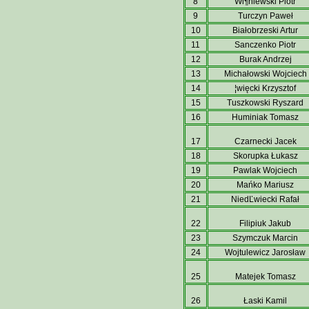
8
Wi¶niewski Piotr
9
Turczyn Paweł
10
Białobrzeski Artur
11
Sanczenko Piotr
12
Burak Andrzej
13
Michałowski Wojciech
14
¦więcki Krzysztof
15
Tuszkowski Ryszard
16
Huminiak Tomasz
17
Czarnecki Jacek
18
Skorupka Łukasz
19
Pawlak Wojciech
20
Mańko Mariusz
21
NiedĽwiecki Rafał
22
Filipiuk Jakub
23
Szymczuk Marcin
24
Wojtulewicz Jarosław
25
Matejek Tomasz
26
Łaski Kamil