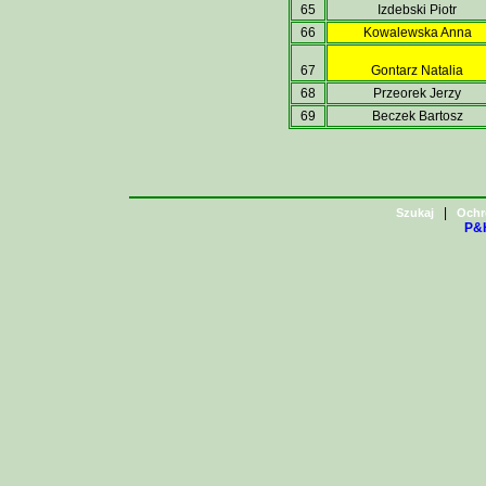
65
Izdebski Piotr
66
Kowalewska Anna
67
Gontarz Natalia
68
Przeorek Jerzy
69
Beczek Bartosz
|
Szukaj
Ochr
P&H