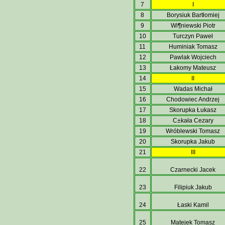
7
I
8
Borysiuk Bartłomiej
9
Wi¶niewski Piotr
10
Turczyn Paweł
11
Huminiak Tomasz
12
Pawlak Wojciech
13
Łakomy Mateusz
14
II
15
Wadas Michał
16
Chodowiec Andrzej
17
Skorupka Łukasz
18
C±kała Cezary
19
Wróblewski Tomasz
20
Skorupka Jakub
21
III
22
Czarnecki Jacek
23
Filipiuk Jakub
24
Łaski Kamil
25
Matejek Tomasz