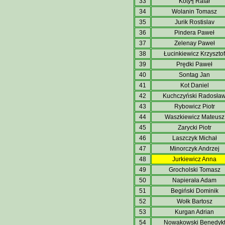
33
Koty¶ Rafał
34
Wolanin Tomasz
35
Jurik Rostislav
36
Pindera Paweł
37
Zelenay Paweł
38
Łucinkiewicz Krzysztof
39
Prędki Paweł
40
Sontag Jan
41
Kot Daniel
42
Kuchczyński Radosła
43
Rybowicz Piotr
44
Waszkiewicz Mateusz
45
Zarycki Piotr
46
Laszczyk Michał
47
Minorczyk Andrzej
48
Jurkiewicz Anna
49
Grocholski Tomasz
50
Napierała Adam
51
Begiński Dominik
52
Wołk Bartosz
53
Kurgan Adrian
54
Nowakowski Benedyk