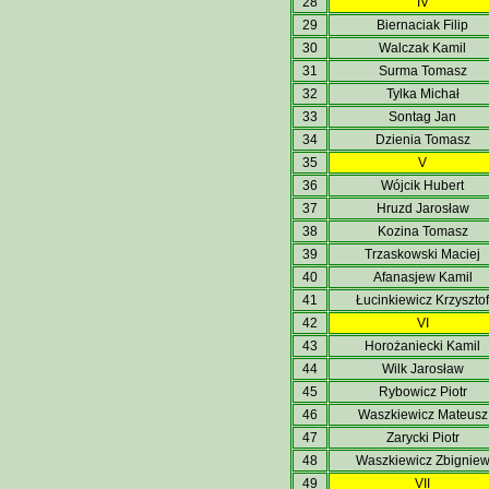
28
IV
29
Biernaciak Filip
30
Walczak Kamil
31
Surma Tomasz
32
Tylka Michał
33
Sontag Jan
34
Dzienia Tomasz
35
V
36
Wójcik Hubert
37
Hruzd Jarosław
38
Kozina Tomasz
39
Trzaskowski Maciej
40
Afanasjew Kamil
41
Łucinkiewicz Krzysztof
42
VI
43
Horożaniecki Kamil
44
Wilk Jarosław
45
Rybowicz Piotr
46
Waszkiewicz Mateusz
47
Zarycki Piotr
48
Waszkiewicz Zbignie
49
VII