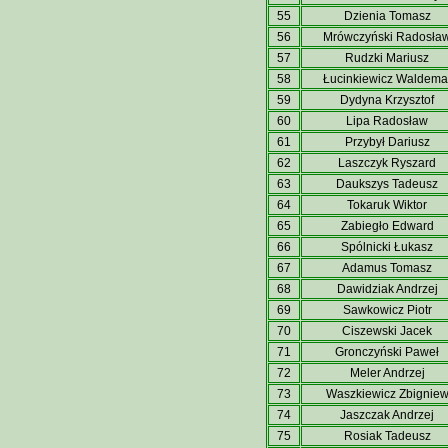
55
Dzienia Tomasz
56
Mrówczyński Radosła
57
Rudzki Mariusz
58
Łucinkiewicz Waldema
59
Dydyna Krzysztof
60
Lipa Radosław
61
Przybył Dariusz
62
Laszczyk Ryszard
63
Daukszys Tadeusz
64
Tokaruk Wiktor
65
Zabiegło Edward
66
Spólnicki Łukasz
67
Adamus Tomasz
68
Dawidziak Andrzej
69
Sawkowicz Piotr
70
Ciszewski Jacek
71
Gronczyński Paweł
72
Meler Andrzej
73
Waszkiewicz Zbignie
74
Jaszczak Andrzej
75
Rosiak Tadeusz