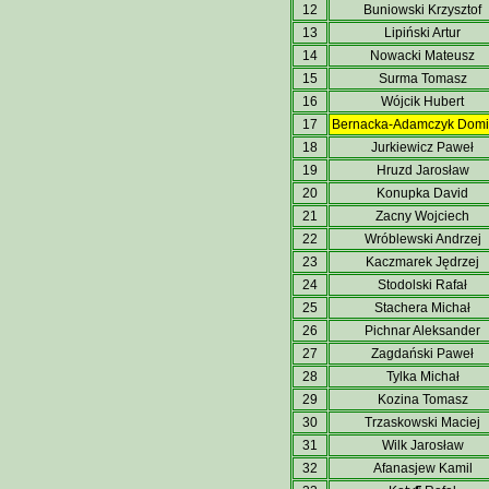
12
Buniowski Krzysztof
13
Lipiński Artur
14
Nowacki Mateusz
15
Surma Tomasz
16
Wójcik Hubert
17
Bernacka-Adamczyk Domi
18
Jurkiewicz Paweł
19
Hruzd Jarosław
20
Konupka David
21
Zacny Wojciech
22
Wróblewski Andrzej
23
Kaczmarek Jędrzej
24
Stodolski Rafał
25
Stachera Michał
26
Pichnar Aleksander
27
Zagdański Paweł
28
Tylka Michał
29
Kozina Tomasz
30
Trzaskowski Maciej
31
Wilk Jarosław
32
Afanasjew Kamil