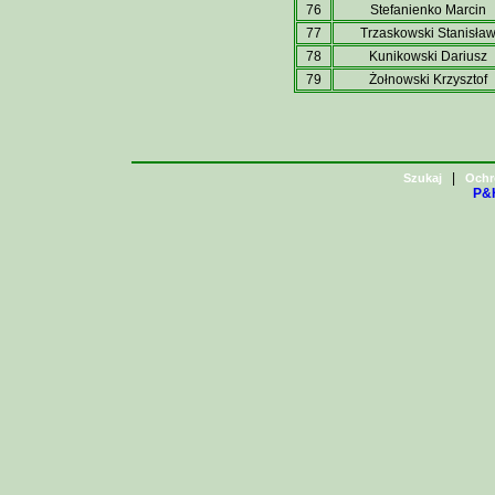
76
Stefanienko Marcin
77
Trzaskowski Stanisła
78
Kunikowski Dariusz
79
Żołnowski Krzysztof
|
Szukaj
Ochr
P&H