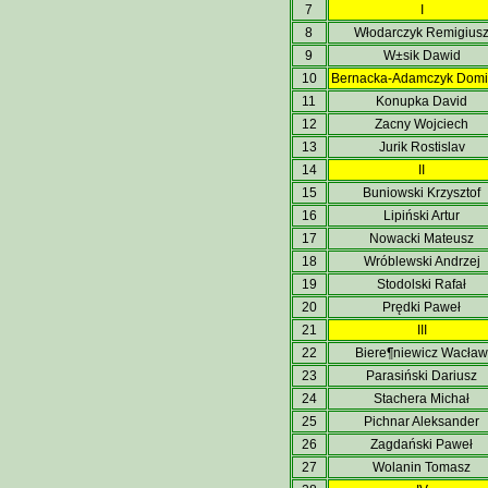
7
I
8
Włodarczyk Remigius
9
W±sik Dawid
10
Bernacka-Adamczyk Domi
11
Konupka David
12
Zacny Wojciech
13
Jurik Rostislav
14
II
15
Buniowski Krzysztof
16
Lipiński Artur
17
Nowacki Mateusz
18
Wróblewski Andrzej
19
Stodolski Rafał
20
Prędki Paweł
21
III
22
Biere¶niewicz Wacław
23
Parasiński Dariusz
24
Stachera Michał
25
Pichnar Aleksander
26
Zagdański Paweł
27
Wolanin Tomasz