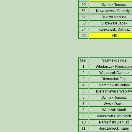
50
Ozimek Tomasz
51
Nowakowski Benedyk
52
Rudzki Mariusz
53
Ciszewski Jacek
54
Kunikowski Dariusz
55
VIII
Miej.
Nazwisko i imię
1
Włodarczyk Remigius
2
Wojtaszuk Dariusz
3
Biernaciak Filip
4
Marcinowski Patryk
5
Biere¶niewicz Wacław
6
Ozimek Tomasz
7
W±sik Dawid
8
Walczak Kamil
9
Malerowicz Wojciech
10
Parasiński Dariusz
11
Horożaniecki Kamil