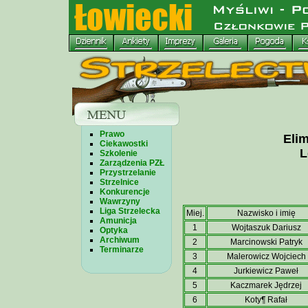
Prawo
Elim
Ciekawostki
L
Szkolenie
Zarządzenia PZŁ
Przystrzelanie
Strzelnice
Konkurencje
Wawrzyny
Liga Strzelecka
Miej.
Nazwisko i imię
Amunicja
1
Wojtaszuk Dariusz
Optyka
Archiwum
2
Marcinowski Patryk
Terminarze
3
Malerowicz Wojciech
4
Jurkiewicz Paweł
5
Kaczmarek Jędrzej
6
Koty¶ Rafał