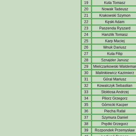
19
Kuta Tomasz
20
Nowak Tadeusz
21
Krakowski Szymon
22
Kęski Adam
23
Paszenda Ryszard
24
Hanzlik Tomasz
25
Karp Maciej
26
Wnuk Dariusz
27
Kuta Filip
28
Sznajder Janusz
29
Mielczarkowski Waldema
30
Malinkiewicz Kazimierz
31
Góral Mariusz
32
Kowalczyk Sebastian
33
Stokłosa Andrzej
34
Pilorz Grzegorz
35
Górnicki Kacper
36
Piecha Rafał
37
Szymura Daniel
38
Prędki Grzegorz
39
Rozpondek Przemysław