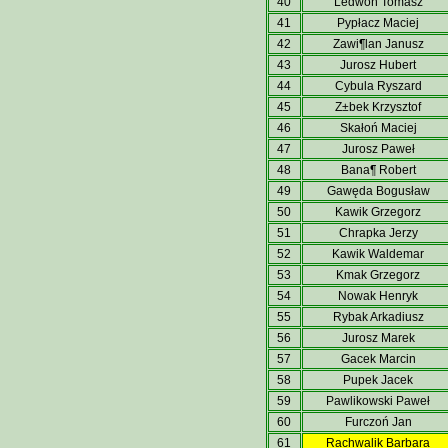
40
Ledwoń Tomasz
41
Pypłacz Maciej
42
Zawi¶lan Janusz
43
Jurosz Hubert
44
Cybula Ryszard
45
Z±bek Krzysztof
46
Skałoń Maciej
47
Jurosz Paweł
48
Bana¶ Robert
49
Gawęda Bogusław
50
Kawik Grzegorz
51
Chrapka Jerzy
52
Kawik Waldemar
53
Kmak Grzegorz
54
Nowak Henryk
55
Rybak Arkadiusz
56
Jurosz Marek
57
Gacek Marcin
58
Pupek Jacek
59
Pawlikowski Paweł
60
Furczoń Jan
61
Rachwalik Barbara