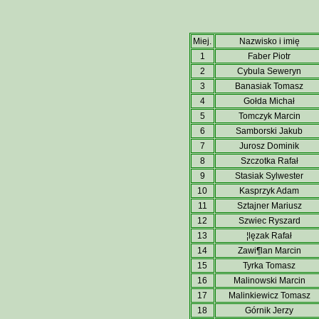
Miej.
Nazwisko i imię
1
Faber Piotr
2
Cybula Seweryn
3
Banasiak Tomasz
4
Gołda Michał
5
Tomczyk Marcin
6
Samborski Jakub
7
Jurosz Dominik
8
Szczotka Rafał
9
Stasiak Sylwester
10
Kasprzyk Adam
11
Sztajner Mariusz
12
Szwiec Ryszard
13
¦lęzak Rafał
14
Zawi¶lan Marcin
15
Tyrka Tomasz
16
Malinowski Marcin
17
Malinkiewicz Tomasz
18
Górnik Jerzy