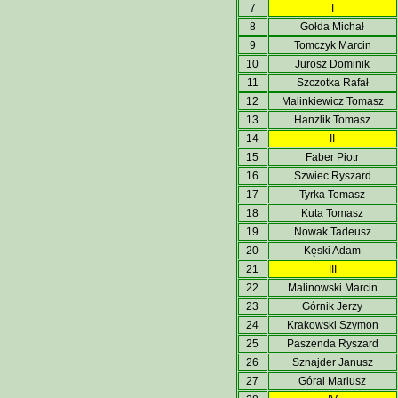
7
I
8
Gołda Michał
9
Tomczyk Marcin
10
Jurosz Dominik
11
Szczotka Rafał
12
Malinkiewicz Tomasz
13
Hanzlik Tomasz
14
II
15
Faber Piotr
16
Szwiec Ryszard
17
Tyrka Tomasz
18
Kuta Tomasz
19
Nowak Tadeusz
20
Kęski Adam
21
III
22
Malinowski Marcin
23
Górnik Jerzy
24
Krakowski Szymon
25
Paszenda Ryszard
26
Sznajder Janusz
27
Góral Mariusz