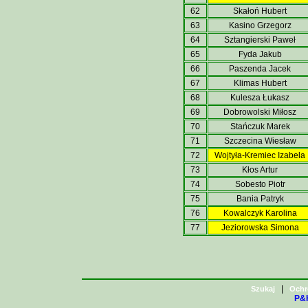
62
Skałoń Hubert
63
Kasino Grzegorz
64
Sztangierski Paweł
65
Fyda Jakub
66
Paszenda Jacek
67
Klimas Hubert
68
Kulesza Łukasz
69
Dobrowolski Miłosz
70
Stańczuk Marek
71
Szczecina Wiesław
72
Wojtyła-Kremiec Izabela
73
Kłos Artur
74
Sobesto Piotr
75
Bania Patryk
76
Kowalczyk Karolina
77
Jeziorowska Simona
|
Szukaj
Ochr
P&H