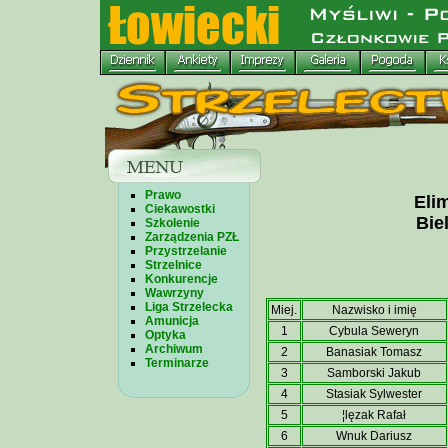
Prawo
Elim
Ciekawostki
Bie
Szkolenie
Zarządzenia PZŁ
Przystrzelanie
Strzelnice
Konkurencje
Wawrzyny
Liga Strzelecka
Miej.
Nazwisko i imię
Amunicja
1
Cybula Seweryn
Optyka
Archiwum
2
Banasiak Tomasz
Terminarze
3
Samborski Jakub
4
Stasiak Sylwester
5
¦lęzak Rafał
6
Wnuk Dariusz