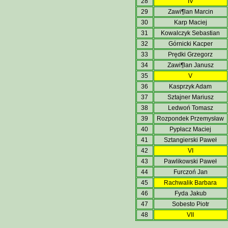
28
IV
29
Zawi¶lan Marcin
30
Karp Maciej
31
Kowalczyk Sebastian
32
Górnicki Kacper
33
Prędki Grzegorz
34
Zawi¶lan Janusz
35
V
36
Kasprzyk Adam
37
Sztajner Mariusz
38
Ledwoń Tomasz
39
Rozpondek Przemysław
40
Pypłacz Maciej
41
Sztangierski Paweł
42
VI
43
Pawlikowski Paweł
44
Furczoń Jan
45
Rachwalik Barbara
46
Fyda Jakub
47
Sobesto Piotr
48
VII