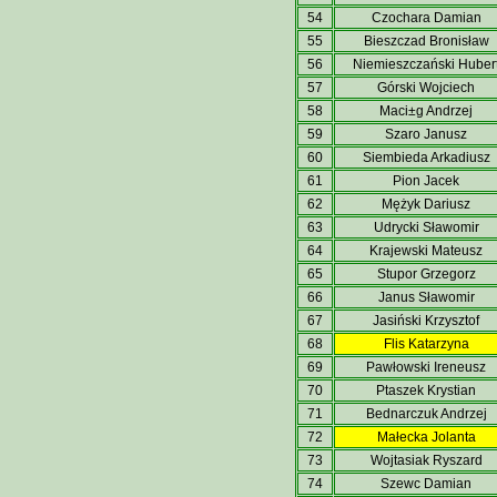
54
Czochara Damian
55
Bieszczad Bronisław
56
Niemieszczański Huber
57
Górski Wojciech
58
Maci±g Andrzej
59
Szaro Janusz
60
Siembieda Arkadiusz
61
Pion Jacek
62
Mężyk Dariusz
63
Udrycki Sławomir
64
Krajewski Mateusz
65
Stupor Grzegorz
66
Janus Sławomir
67
Jasiński Krzysztof
68
Flis Katarzyna
69
Pawłowski Ireneusz
70
Ptaszek Krystian
71
Bednarczuk Andrzej
72
Małecka Jolanta
73
Wojtasiak Ryszard
74
Szewc Damian