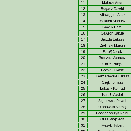
11
Małecki Artur
12
Bogacz Dawid
13
Altawęgier Artur
14
Makuch Mariusz
15
Gawlik Rafał
16
Gawron Jakub
17
Bruzda Łukasz
18
Zieliński Marcin
19
Feru¶ Jacek
20
Barszcz Mateusz
21
Ćmiel Patryk
22
Górski Łukasz
23
Kędzierawski Łukasz
24
Osęk Tomasz
25
Łukasik Konrad
26
Kara¶ Maciej
27
Stęplewski Paweł
28
Ulanowski Maciej
29
Gospodarczyk Rafał
30
Otula Wojciech
31
Mężyk Hubert