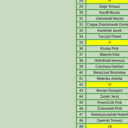
28
IV
29
Osęk Tomasz
30
Kara¶ Maciej
31
Ulanowski Maciej
32
Ciejpa-Znamirowski Domi
33
Kamiński Jacek
34
Turczyn Paweł
35
V
36
Kluska Piotr
37
Małecki Artur
38
Hołodniak Ireneusz
39
Czochara Damian
40
Bieszczad Bronisław
41
Małecka Jolanta
42
VI
43
Bocian Grzegorz
44
Żuryło Jerzy
45
PowroĽnik Piotr
46
D±browski Piotr
47
Niebieszczański Hubert
48
Zawirski Tomasz
49
VII