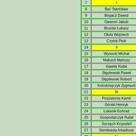
7
I
8
Bać Stanisław
9
Bogacz Dawid
10
Gawron Jakub
11
Bruzda Łukasz
12
Otula Wojciech
13
Czylok Piotr
14
II
15
Wysocki Michał
16
Makuch Mariusz
17
Gawlik Rafał
18
Stęplewski Paweł
19
Stęplewski Robert
20
Kołodziejczyk Zygmunt
21
III
22
Poszalenie Kamil
23
Górski Henryk
24
Łukasik Konrad
25
Gospodarczyk Rafał
26
Szczęch Krzysztof
27
Siembieda Arkadiusz