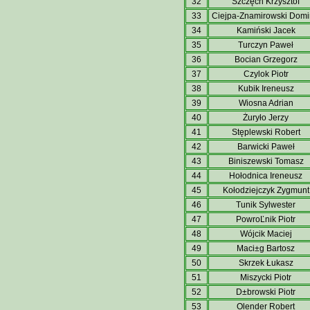
32
Szczęch Krzysztof
33
Ciejpa-Znamirowski Domi
34
Kamiński Jacek
35
Turczyn Paweł
36
Bocian Grzegorz
37
Czylok Piotr
38
Kubik Ireneusz
39
Wiosna Adrian
40
Żuryło Jerzy
41
Stęplewski Robert
42
Barwicki Paweł
43
Biniszewski Tomasz
44
Hołodnica Ireneusz
45
Kołodziejczyk Zygmunt
46
Tunik Sylwester
47
PowroĽnik Piotr
48
Wójcik Maciej
49
Maci±g Bartosz
50
Skrzek Łukasz
51
Miszycki Piotr
52
D±browski Piotr
53
Olender Robert