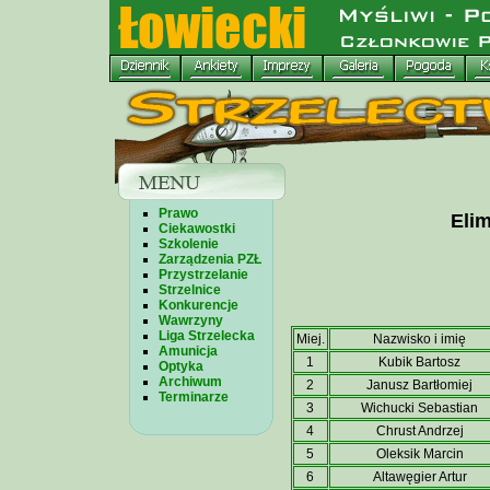
Prawo
Elim
Ciekawostki
Szkolenie
Zarządzenia PZŁ
Przystrzelanie
Strzelnice
Konkurencje
Wawrzyny
Liga Strzelecka
Miej.
Nazwisko i imię
Amunicja
1
Kubik Bartosz
Optyka
Archiwum
2
Janusz Bartłomiej
Terminarze
3
Wichucki Sebastian
4
Chrust Andrzej
5
Oleksik Marcin
6
Altawęgier Artur