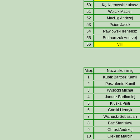
50
Kędzierawski Łukasz
51
Wójcik Maciej
52
Maci±g Andrzej
53
Pcion Jacek
54
Pawłowski Ireneusz
55
Bednarczuk Andrzej
56
VIII
Miej.
Nazwisko i imię
1
Kubik Bartosz Kamil
2
Poszalenie Kamil
3
Wysocki Michał
4
Janusz Bartłomiej
5
Kluska Piotr
6
Górski Henryk
7
Wichucki Sebastian
8
Bać Stanisław
9
Chrust Andrzej
10
Oleksik Marcin