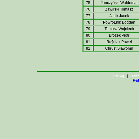
75
Janczyński Waldemar
76
Zawirski Tomasz
77
Jasik Jacek
78
PowroĽnik Bogdan
79
Tomasz Wojciech
80
Brożek Piotr
81
Ru¶niak Paweł
82
Chrust Sławomir
|
Szukaj
Ochr
P&H